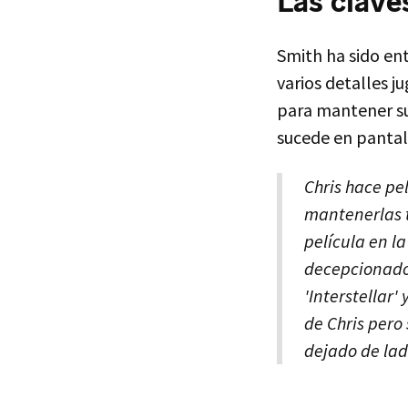
Las clave
Smith ha sido en
varios detalles j
para mantener su 
sucede en pantal
Chris hace pe
mantenerlas 
película en l
decepcionado.
'Interstellar' 
de Chris pero
dejado de lad