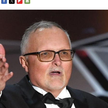
FACEBOOK
TWITTER
FLIPBOARD
E-
MAIL