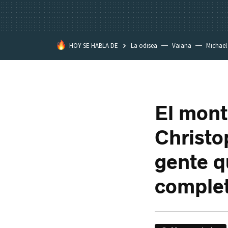
HOY SE HABLA DE
La odisea
Vaiana
Michael
Eastwood
El mont
Christo
gente q
comple