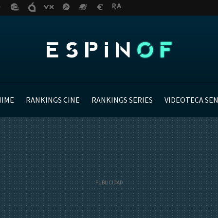
NIME
RANKINGS CINE
RANKINGS SERIES
VIDEOTECA SE