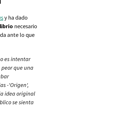
n
s
y ha dado
librio
necesario
rda ante lo que
o es intentar
a peor que una
abar
as -'Origen',
 la idea original
blico se sienta