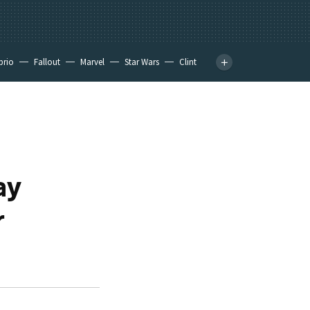
prio
Fallout
Marvel
Star Wars
Clint
ay
r