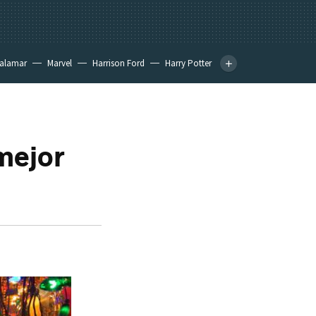
calamar
Marvel
Harrison Ford
Harry Potter
mejor