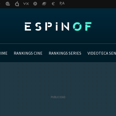
NIME
RANKINGS CINE
RANKINGS SERIES
VIDEOTECA SE