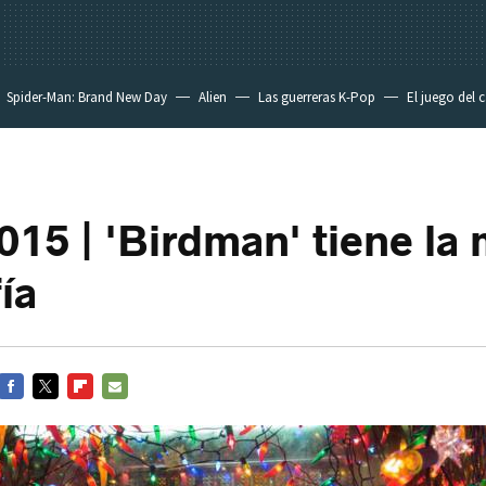
Spider-Man: Brand New Day
Alien
Las guerreras K-Pop
El juego del 
015 | 'Birdman' tiene la 
ía
FACEBOOK
TWITTER
FLIPBOARD
E-
MAIL