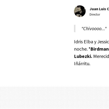
Juan Luis 
Director
"Chivoooo..."
Idris Elba y Jess
noche.
'Birdman'
Lubezki.
Merecido
Iñárritu.