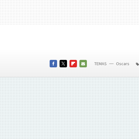
TEMAS
Oscars
Emmanuel
FACEBOOK
TWITTER
FLIPBOARD
E-
MAIL