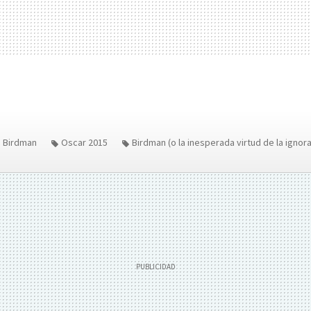
Birdman
Oscar 2015
Birdman (o la inesperada virtud de la ignora
 Lubezki
Alejandro González Iñárritu
Oscars 2015