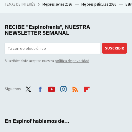
TEMAS DE INTERÉS
Mejores series 2026
Mejores películas 2026
Est
RECIBE "Espinofrenia", NUESTRA
NEWSLETTER SEMANAL
SUSCRIBIR
Suscribiéndote aceptas nuestra
política de privacidad
Síguenos
Twit
Face
Yout
Inst
RSS
Flip
ter
boo
ube
agra
boar
k
m
d
En Espinof hablamos de...