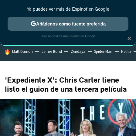
Ya puedes ver más de Espinof en Google
MENÚ
NUEVO
Añádenos como fuente preferida
CRÍTICA
ESTRENOS
REALITY
ANIME
RANKINGS CINE
RA
Solo necesitas una cuenta de Google
×
HOY SE HABLA DE
Matt Damon
James Bond
Zendaya
Spider-Man
Netflix
'Expediente X': Chris Carter tiene
listo el guion de una tercera película