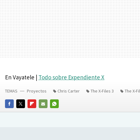
En Vayatele |
Todo sobre Expendiente X
TEMAS
Proyectos
Chris Carter
The X-Files 3
The X-Fi
FACEBOOK
TWITTER
FLIPBOARD
E-
WHATSAPP
MAIL