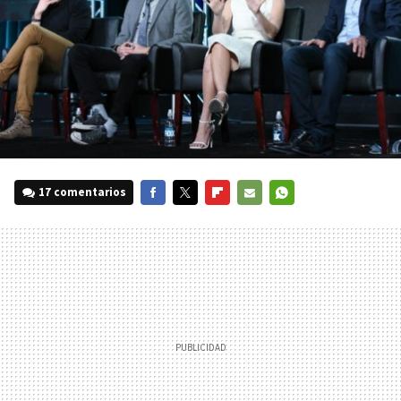
17 comentarios
FACEBOOK
TWITTER
FLIPBOARD
E-
WHATSAPP
MAIL