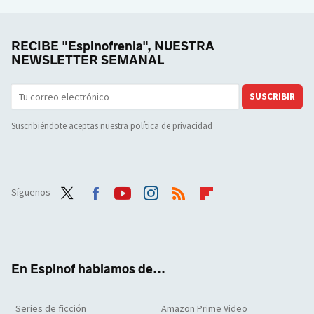
RECIBE "Espinofrenia", NUESTRA
NEWSLETTER SEMANAL
SUSCRIBIR
Suscribiéndote aceptas nuestra
política de privacidad
Síguenos
Twit
Face
Yout
Inst
RSS
Flip
ter
boo
ube
agra
boar
k
m
d
En Espinof hablamos de...
Series de ficción
Amazon Prime Video