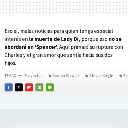
Eso sí, malas noticias para quien tenga especial
interés en
la muerte de Lady Di
, porque eso
no se
abordará en 'Spencer'.
Aquí primará su ruptura con
Charles y el gran amor que sentía hacia sus dos
hijos.
TEMAS
Proyectos
Kristen Stewart
Steven Knight
Pa
FACEBOOK
TWITTER
FLIPBOARD
E-
WHATSAPP
MAIL