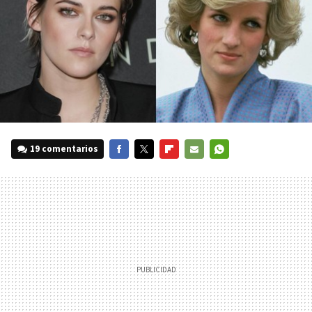
19 comentarios
FACEBOOK
TWITTER
FLIPBOARD
E-
WHATSAPP
MAIL