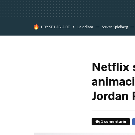
HOY SE HABLA DE
La odisea
Steven Spielberg
Kimetsu no Yaiba
Netflix 
animaci
Jordan 
1 comentario
F