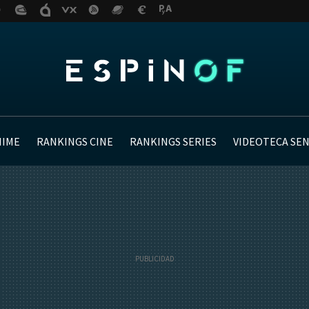
NIME
RANKINGS CINE
RANKINGS SERIES
VIDEOTECA SE