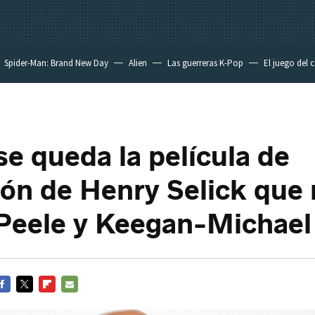
Spider-Man: Brand New Day
Alien
Las guerreras K-Pop
El juego del 
se queda la película de
ón de Henry Selick que 
Peele y Keegan-Michael
ACEBOOK
TWITTER
FLIPBOARD
E-