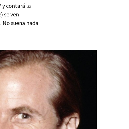
'
y contará la
) se ven
o. No suena nada