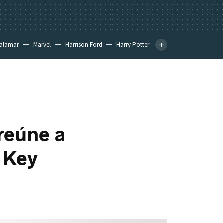
calamar
Marvel
Harrison Ford
Harry Potter
reúne a
 Key