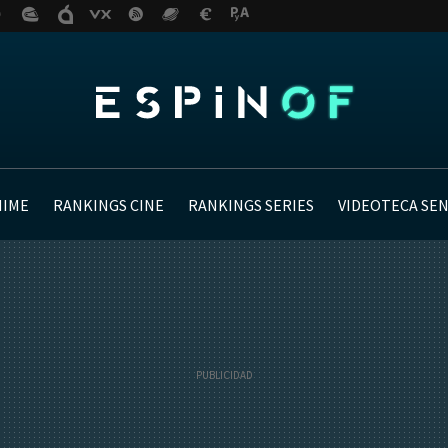
NIME
RANKINGS CINE
RANKINGS SERIES
VIDEOTECA SE