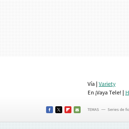
Vía |
Variety
En ¡Vaya Tele! |
H
TEMAS
Series de fi
FACEBOOK
TWITTER
FLIPBOARD
E-
MAIL