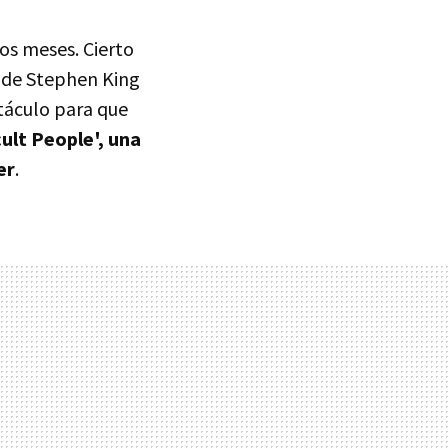
os meses. Cierto
 de Stephen King
stáculo para que
cult People', una
er
.