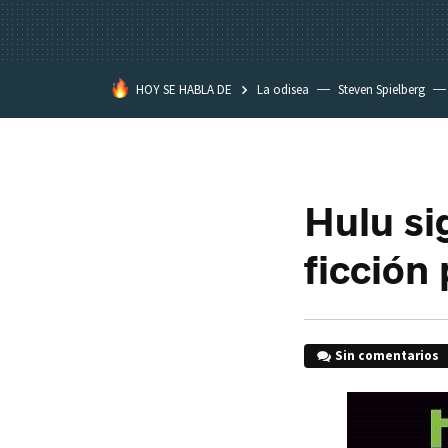
HOY SE HABLA DE
La odisea
Steven Spielberg
Kimetsu no Yaiba
Hulu si
ficción 
Sin comentarios