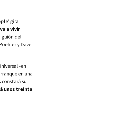
ople' gira
a a vivir
l guión del
 Poehler y Dave
Universal -en
 arranque en una
s constará su
á unos treinta