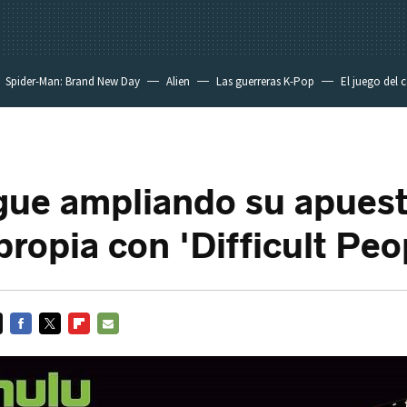
Spider-Man: Brand New Day
Alien
Las guerreras K-Pop
El juego del 
gue ampliando su apuest
propia con 'Difficult Peo
FACEBOOK
TWITTER
FLIPBOARD
E-
MAIL