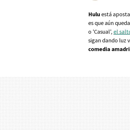
Hulu
está apostan
es que aún queda
o 'Casual',
el sal
sigan dando luz v
comedia amadrin