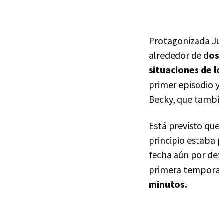
Protagonizada Juli
alrededor de d
os
situaciones de 
primer episodio 
Becky, que tambié
Está previsto que
principio estaba 
fecha aún por de
primera temporad
minutos.