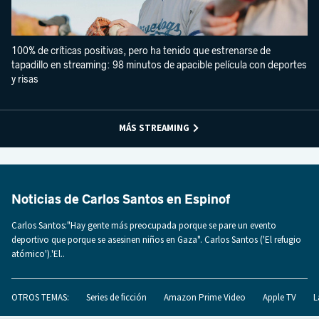
100% de críticas positivas, pero ha tenido que estrenarse de
tapadillo en streaming: 98 minutos de apacible película con deportes
y risas
MÁS STREAMING
Noticias de Carlos Santos en Espinof
Carlos Santos:"Hay gente más preocupada porque se pare un evento
deportivo que porque se asesinen niños en Gaza". Carlos Santos ('El refugio
atómico').'El..
OTROS TEMAS:
Series de ficción
Amazon Prime Video
Apple TV
L