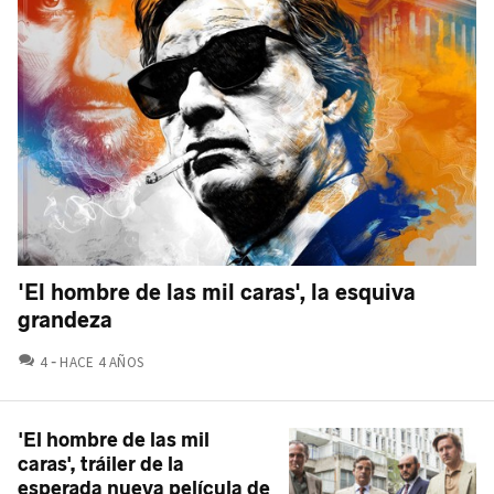
'El hombre de las mil caras', la esquiva
grandeza
COMENTARIOS
4
HACE 4 AÑOS
'El hombre de las mil
caras', tráiler de la
esperada nueva película de