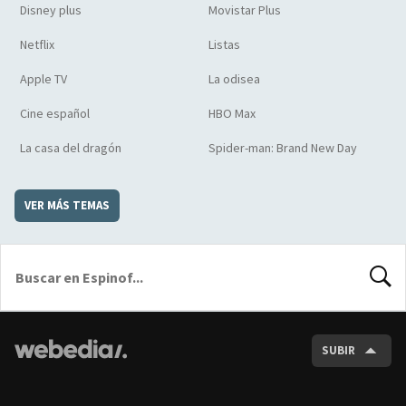
Disney plus
Movistar Plus
Netflix
Listas
Apple TV
La odisea
Cine español
HBO Max
La casa del dragón
Spider-man: Brand New Day
VER MÁS TEMAS
BUSCA
SUBIR