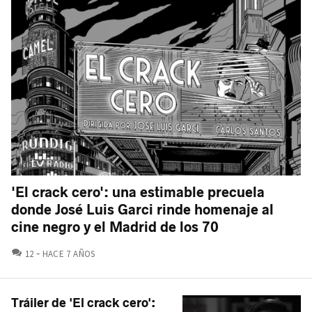
'El crack cero': una estimable precuela
donde José Luis Garci rinde homenaje al
cine negro y el Madrid de los 70
COMENTARIOS
12
HACE 7 AÑOS
Tráiler de 'El crack cero':