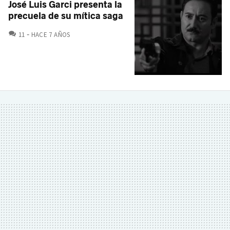
José Luis Garci presenta la
precuela de su mítica saga
COMENTARIOS
11
HACE 7 AÑOS