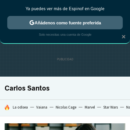
Ya puedes ver más de Espinof en Google
CRÍTICA
ESTRENOS
REALITY
ANIME
RANKINGS CINE
RA
Añádenos como fuente preferida
Solo necesitas una cuenta de Google
×
Carlos Santos
HOY SE HABLA DE
La odisea
Vaiana
Nicolas Cage
Marvel
Star Wars
Na