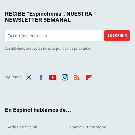
RECIBE "Espinofrenia", NUESTRA
NEWSLETTER SEMANAL
SUSCRIBIR
Suscribiéndote aceptas nuestra
política de privacidad
Síguenos
Twit
Face
Yout
Inst
RSS
Flip
ter
boo
ube
agra
boar
k
m
d
En Espinof hablamos de...
Series de ficción
Amazon Prime Video