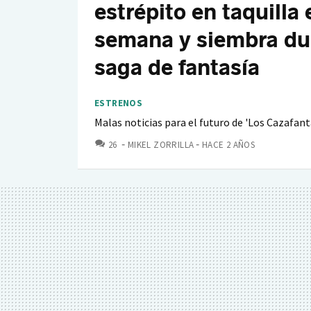
estrépito en taquilla
semana y siembra dud
saga de fantasía
ESTRENOS
Malas noticias para el futuro de 'Los Cazafan
COMENTARIOS
26
MIKEL ZORRILLA
HACE 2 AÑOS