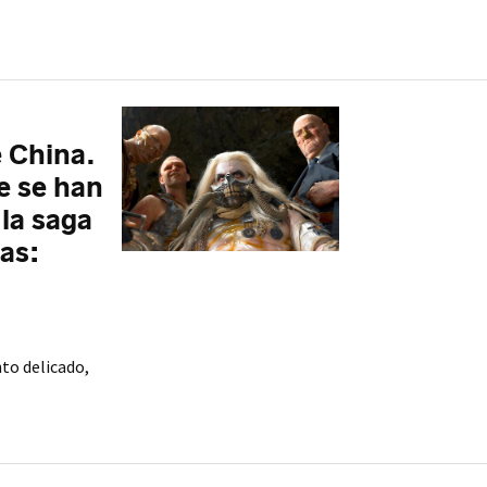
e China.
e se han
la saga
as:
to delicado,