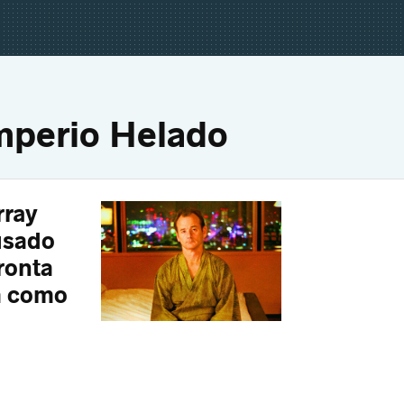
mperio Helado
rray
usado
ronta
a como