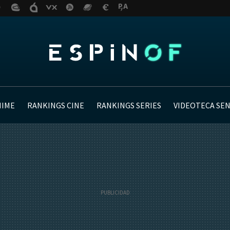
NIME
RANKINGS CINE
RANKINGS SERIES
VIDEOTECA SE