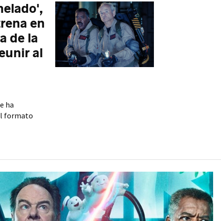
elado',
trena en
a de la
eunir al
se ha
al formato