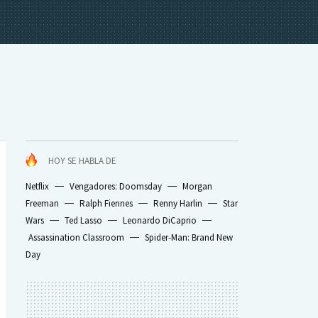
HOY SE HABLA DE
Netflix
Vengadores: Doomsday
Morgan
Freeman
Ralph Fiennes
Renny Harlin
Star
Wars
Ted Lasso
Leonardo DiCaprio
Assassination Classroom
Spider-Man: Brand New
Day