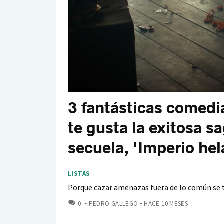
3 fantásticas comedi
te gusta la exitosa s
secuela, 'Imperio hel
LISTAS
Porque cazar amenazas fuera de lo común se t
COMENTARIOS
0
PEDRO GALLEGO
HACE 10 MESES