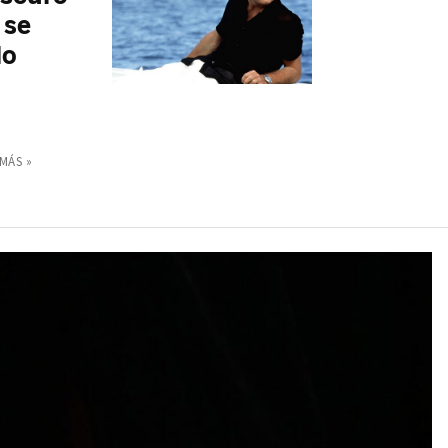
 se
lo
MÁS »