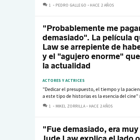
COMENTARIOS
1
PEDRO GALLEGO
HACE 2 AÑOS
"Probablemente me paga
demasiado". La película 
Law se arrepiente de hab
y el "agujero enorme" que
la actualidad
ACTORES Y ACTRICES
"Dedicar el presupuesto, el tiempo y la pacien
a este tipo de historias es la esencia del cine"
COMENTARIOS
1
MIKEL ZORRILLA
HACE 2 AÑOS
"Fue demasiado, era muy 
Jude Law explica el lado 