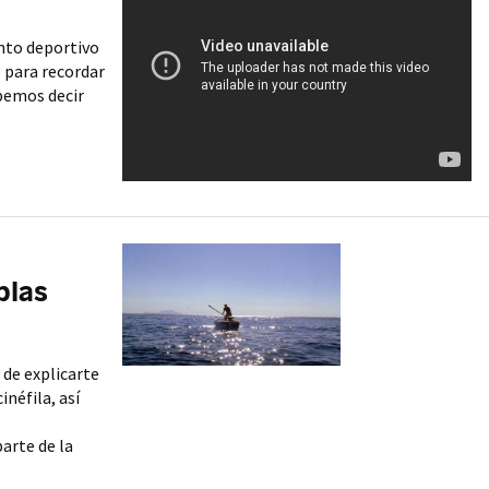
ento deportivo
 para recordar
ebemos decir
blas
 de explicarte
néfila, así
arte de la