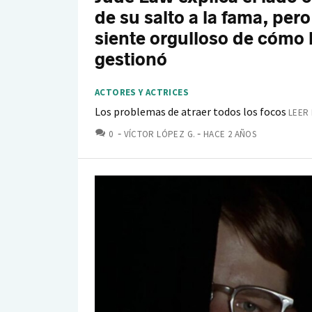
de su salto a la fama, pero
siente orgulloso de cómo 
gestionó
ACTORES Y ACTRICES
Los problemas de atraer todos los focos
LEER 
COMENTARIOS
0
VÍCTOR LÓPEZ G.
HACE 2 AÑOS