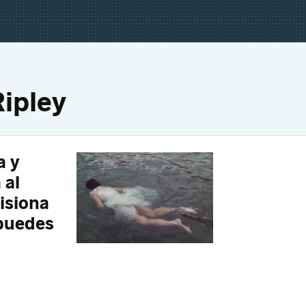
Ripley
a y
 al
isiona
 puedes