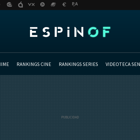
NIME
RANKINGS CINE
RANKINGS SERIES
VIDEOTECA SE