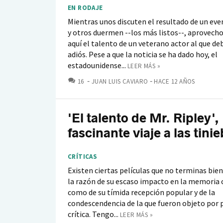
EN RODAJE
Mientras unos discuten el resultado de un ev
y otros duermen --los más listos--, aprovecho
aquí el talento de un veterano actor al que d
adiós. Pese a que la noticia se ha dado hoy, el
estadounidense...
LEER MÁS »
COMENTARIOS
16
JUAN LUIS CAVIARO
HACE 12 AÑOS
'El talento de Mr. Ripley',
fascinante viaje a las tinie
CRÍTICAS
Existen ciertas películas que no terminas bien
la razón de su escaso impacto en la memoria ci
como de su tímida recepción popular y de la
condescendencia de la que fueron objeto por p
crítica. Tengo...
LEER MÁS »