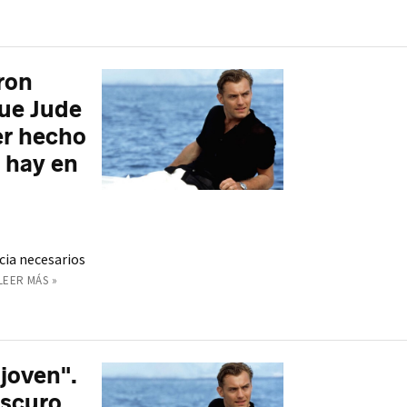
ron
que Jude
er hecho
 hay en
cia necesarios
LEER MÁS »
joven".
oscuro