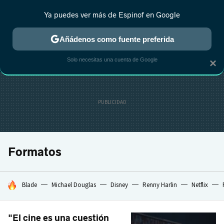
Ya puedes ver más de Espinof en Google
CRÍTICA
ESTRENOS
REALITY
ANIME
RANKINGS CINE
RA
Añádenos como fuente preferida
Solo necesitas una cuenta de Google
×
Formatos
HOY SE HABLA DE
Blade
Michael Douglas
Disney
Renny Harlin
Netflix
"El cine es una cuestión