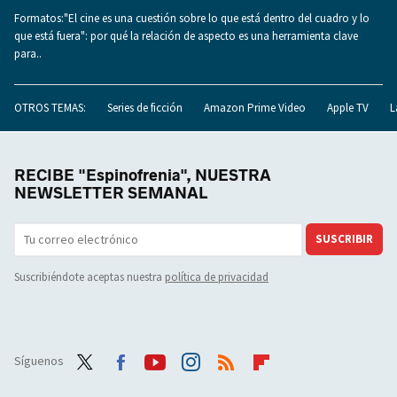
Formatos:"El cine es una cuestión sobre lo que está dentro del cuadro y lo
que está fuera": por qué la relación de aspecto es una herramienta clave
para..
OTROS TEMAS:
Series de ficción
Amazon Prime Video
Apple TV
L
RECIBE "Espinofrenia", NUESTRA
NEWSLETTER SEMANAL
SUSCRIBIR
Suscribiéndote aceptas nuestra
política de privacidad
Síguenos
Twit
Face
Yout
Inst
RSS
Flip