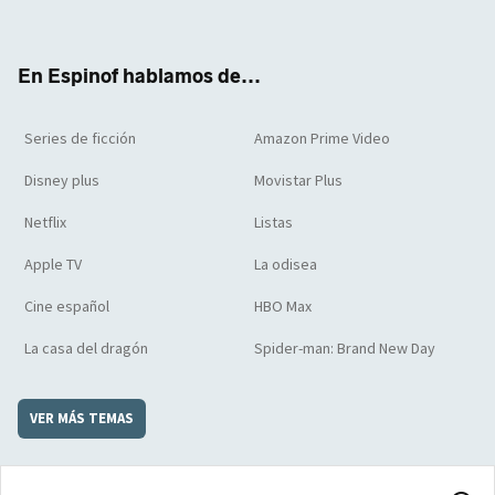
ter
boo
ube
agra
boar
k
m
d
En Espinof hablamos de...
Series de ficción
Amazon Prime Video
Disney plus
Movistar Plus
Netflix
Listas
Apple TV
La odisea
Cine español
HBO Max
La casa del dragón
Spider-man: Brand New Day
VER MÁS TEMAS