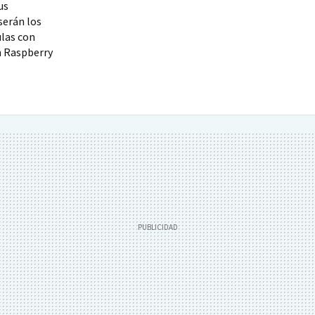
us
serán los
ulas con
n Raspberry