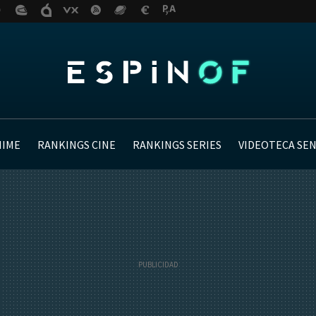
NIME
RANKINGS CINE
RANKINGS SERIES
VIDEOTECA SE