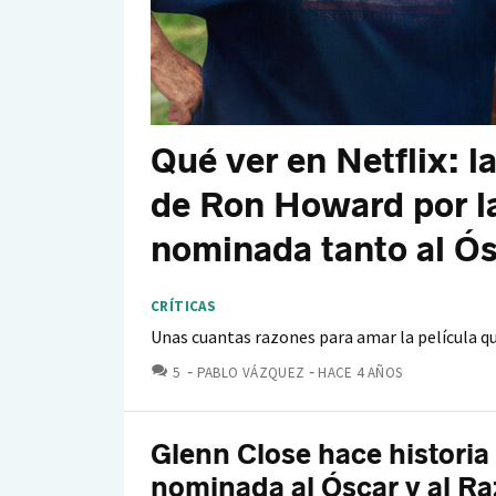
Qué ver en Netflix: l
de Ron Howard por la
nominada tanto al Ós
CRÍTICAS
Unas cuantas razones para amar la película que 
COMENTARIOS
5
PABLO VÁZQUEZ
HACE 4 AÑOS
Glenn Close hace historia
nominada al Óscar y al Ra