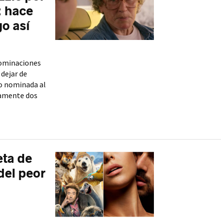
': hace
o así
nominaciones
 dejar de
do nominada al
lamente dos
eta de
del peor