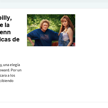
illy,
e la
lenn
icas de
y, una elegía
Howard. Por un
cara a los
ecibiendo