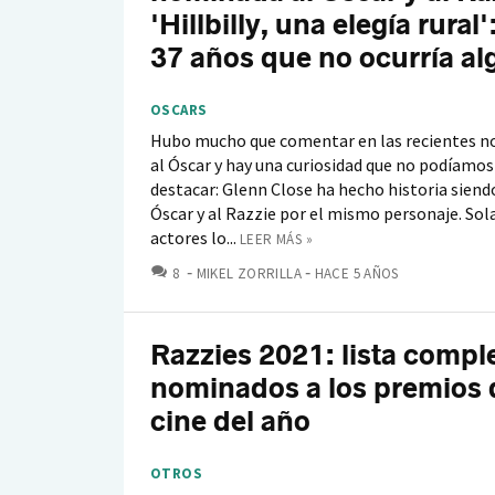
'Hillbilly, una elegía rural
37 años que no ocurría alg
OSCARS
Hubo mucho que comentar en las recientes 
al Óscar y hay una curiosidad que no podíamos
destacar: Glenn Close ha hecho historia sien
Óscar y al Razzie por el mismo personaje. So
actores lo...
LEER MÁS »
COMENTARIOS
8
MIKEL ZORRILLA
HACE 5 AÑOS
Razzies 2021: lista compl
nominados a los premios 
cine del año
OTROS