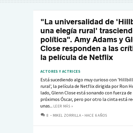
"La universalidad de 'Hillb
una elegía rural' trasciend
política". Amy Adams y G
Close responden a las crít
la película de Netflix
ACTORES Y ACTRICES
Está sucediendo algo muy curioso con 'Hillbill
rural', la película de Netflix dirigida por Ron 
lado, Glenn Close está sonando con fuerza de 
próximos Óscar, pero por otro la cinta está r
unas...
LEER MÁS »
COMENTARIOS
8
MIKEL ZORRILLA
HACE 6 AÑOS