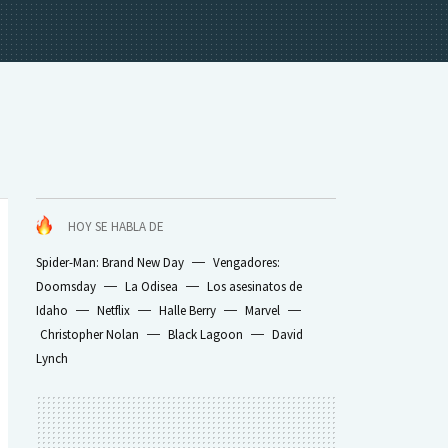
HOY SE HABLA DE
Spider-Man: Brand New Day
Vengadores:
Doomsday
La Odisea
Los asesinatos de
Idaho
Netflix
Halle Berry
Marvel
Christopher Nolan
Black Lagoon
David
Lynch