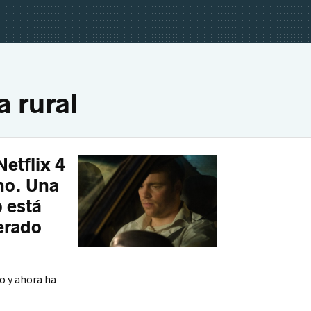
a rural
Netflix 4
no. Una
 está
erado
o y ahora ha