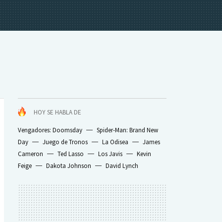
HOY SE HABLA DE
Vengadores: Doomsday
Spider-Man: Brand New
Day
Juego de Tronos
La Odisea
James
Cameron
Ted Lasso
Los Javis
Kevin
Feige
Dakota Johnson
David Lynch