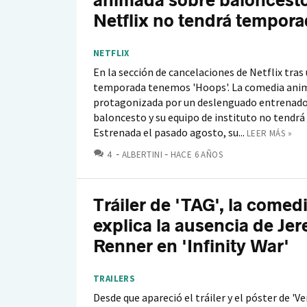
animada sobre baloncest
Netflix no tendrá tempora
NETFLIX
En la sección de cancelaciones de Netflix tras
temporada tenemos 'Hoops'. La comedia ani
protagonizada por un deslenguado entrenado
baloncesto y su equipo de instituto no tendr
Estrenada el pasado agosto, su...
LEER MÁS »
COMENTARIOS
4
ALBERTINI
HACE 6 AÑOS
Tráiler de 'TAG', la comed
explica la ausencia de Je
Renner en 'Infinity War'
TRAILERS
Desde que apareció el tráiler y el póster de 'V