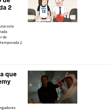
o de
da 2
 una sola
mada
r de
á temporada 2.
ia que
remy
engadores: