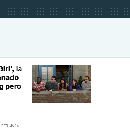
rl', la
ganado
g pero
LEER MÁS »