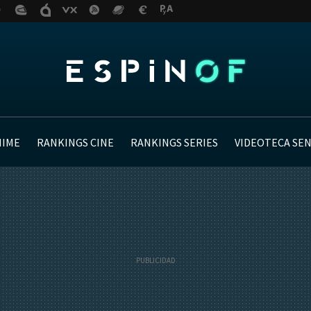
NIME
RANKINGS CINE
RANKINGS SERIES
VIDEOTECA SE