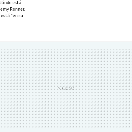
 dónde está
eremy Renner.
 está "en su