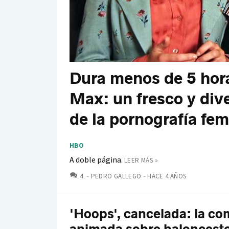
Dura menos de 5 hor
Max: un fresco y dive
de la pornografía fem
HBO
A doble página.
LEER MÁS »
COMENTARIOS
4
PEDRO GALLEGO
HACE 4 AÑOS
'Hoops', cancelada: la co