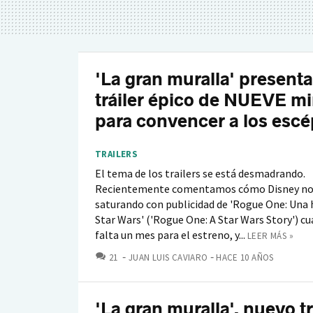
'La gran muralla' present
tráiler épico de NUEVE m
para convencer a los escé
TRAILERS
El tema de los trailers se está desmadrando.
Recientemente comentamos cómo Disney no
saturando con publicidad de 'Rogue One: Una h
Star Wars' ('Rogue One: A Star Wars Story') c
falta un mes para el estreno, y...
LEER MÁS »
COMENTARIOS
21
JUAN LUIS CAVIARO
HACE 10 AÑOS
'La gran muralla', nuevo tr