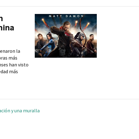
n
hina
renaron la
bras más
nses han visto
edad más