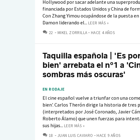
Hollywood por sacar adelante una superprod
financiada por Estados Unidos y China de for
Con Zhang Yimou ocupándose de la puesta en 
Damon liderando el...
LEER MÁS »
COMENTARIOS
22
MIKEL ZORRILLA
HACE 4 AÑOS
Taquilla española | 'Es por
bien' arrebata el nº1 a 'C
sombras más oscuras'
EN RODAJE
El cine español vuelve a triunfar con una come
bien'. Carlos Therón dirige la historia de tres 
(interpretados por José Coronado, Javier Cá
Roberto Álamo) que unen fuerzas para intenta
sus hijas...
LEER MÁS »
COMENTARIOS
18
JUAN LUIS CAVIARO
HACE 9 AÑOS