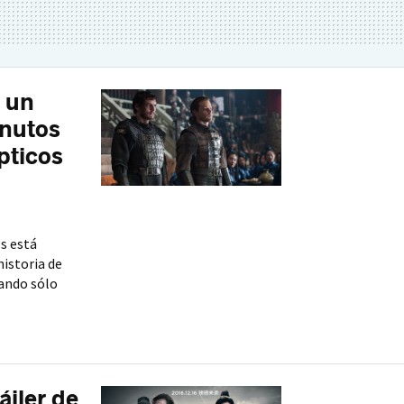
a un
inutos
pticos
s está
istoria de
uando sólo
áiler de