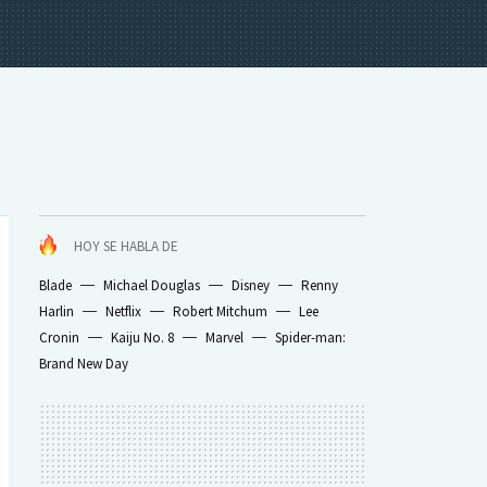
HOY SE HABLA DE
Blade
Michael Douglas
Disney
Renny
Harlin
Netflix
Robert Mitchum
Lee
Cronin
Kaiju No. 8
Marvel
Spider-man:
Brand New Day