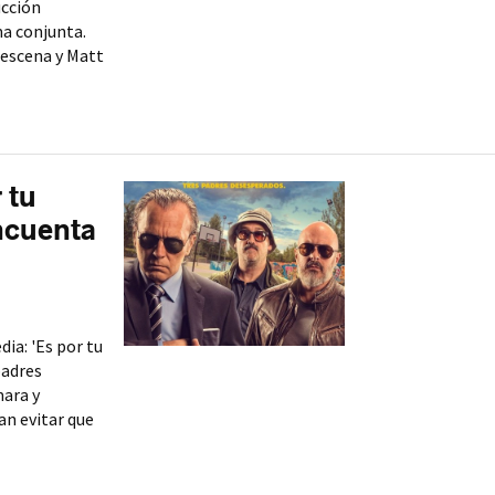
ucción
ma conjunta.
escena y Matt
 tu
incuenta
dia: 'Es por tu
padres
mara y
n evitar que