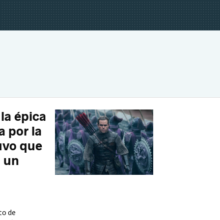
 la épica
a por la
uvo que
a un
to de