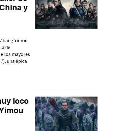
 China y
 Zhang Yimou
la de
de los mayores
'), una épica
muy loco
 Yimou