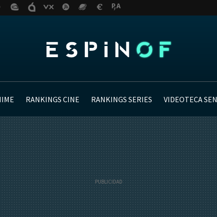
NIME
RANKINGS CINE
RANKINGS SERIES
VIDEOTECA SE