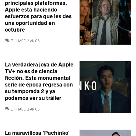
principales plataformas,
Apple está haciendo
esfuerzos para que les des
una oportunidad en
octubre
COMENTARIOS
7
HACE 2 AÑOS
La verdadera joya de Apple
TV+ no es de ciencia
ficción. Esta monumental
serie de época regresa con
su temporada 2 y ya
podemos ver su tráiler
COMENTARIOS
1
HACE 2 AÑOS
La maravillosa 'Pachinko'