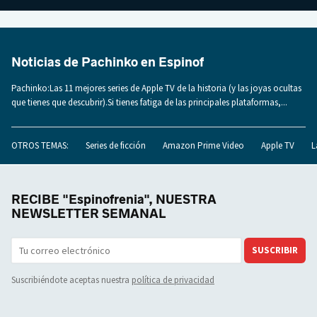
Noticias de Pachinko en Espinof
Pachinko:Las 11 mejores series de Apple TV de la historia (y las joyas ocultas
que tienes que descubrir).Si tienes fatiga de las principales plataformas,...
OTROS TEMAS:
Series de ficción
Amazon Prime Video
Apple TV
L
RECIBE "Espinofrenia", NUESTRA
NEWSLETTER SEMANAL
SUSCRIBIR
Suscribiéndote aceptas nuestra
política de privacidad