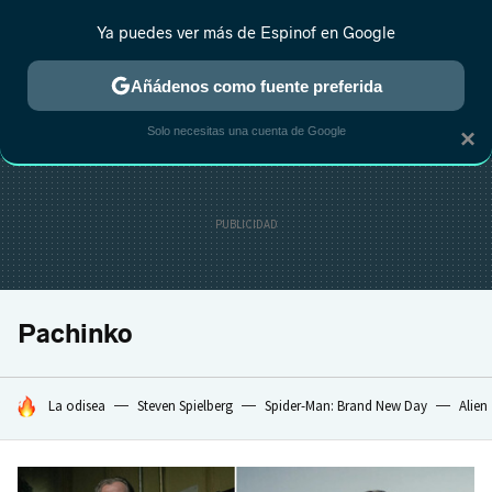
Ya puedes ver más de Espinof en Google
CRÍTICA
ESTRENOS
REALITY
ANIME
RANKINGS CINE
RA
Añádenos como fuente preferida
Solo necesitas una cuenta de Google
×
Pachinko
HOY SE HABLA DE
La odisea
Steven Spielberg
Spider-Man: Brand New Day
Alien