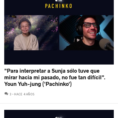
"Para interpretar a Sunja sólo tuve que
mirar hacia mi pasado, no fue tan difícil".
Youn Yuh-jung ('Pachinko')
COMENTARIOS
3
HACE 4 AÑOS