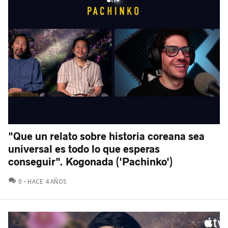
"Que un relato sobre historia coreana sea
universal es todo lo que esperas
conseguir". Kogonada ('Pachinko')
COMENTARIOS
0
HACE 4 AÑOS