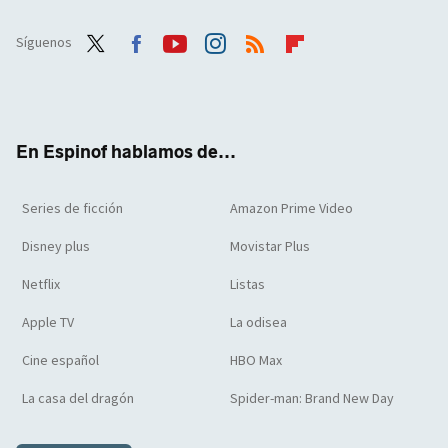
Síguenos
Twit
Face
Yout
Inst
RSS
Flip
ter
boo
ube
agra
boar
k
m
d
En Espinof hablamos de...
Series de ficción
Amazon Prime Video
Disney plus
Movistar Plus
Netflix
Listas
Apple TV
La odisea
Cine español
HBO Max
La casa del dragón
Spider-man: Brand New Day