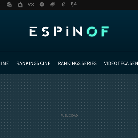
NIME
RANKINGS CINE
RANKINGS SERIES
VIDEOTECA SE