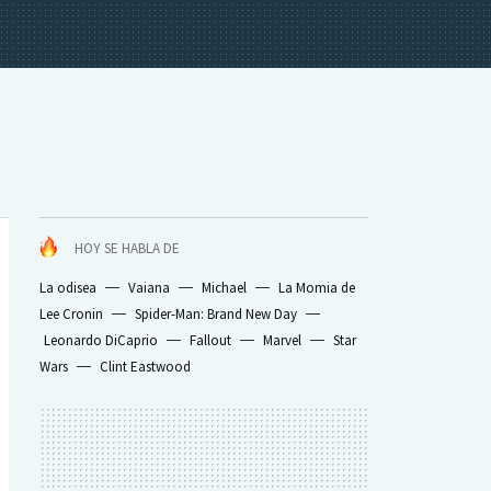
HOY SE HABLA DE
La odisea
Vaiana
Michael
La Momia de
Lee Cronin
Spider-Man: Brand New Day
Leonardo DiCaprio
Fallout
Marvel
Star
Wars
Clint Eastwood