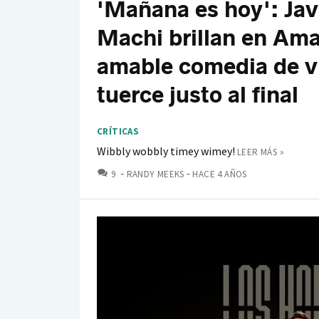
'Mañana es hoy': Jav
Machi brillan en Am
amable comedia de vi
tuerce justo al final
CRÍTICAS
Wibbly wobbly timey wimey!
LEER MÁS »
COMENTARIOS
9
RANDY MEEKS
HACE 4 AÑOS