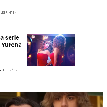
LEER MÁS »
a serie
e Yurena
o
LEER MÁS »