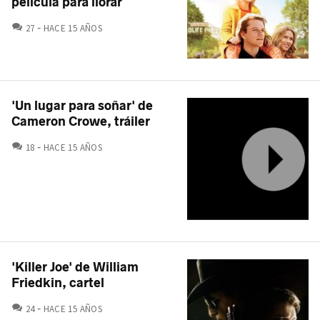
película para llorar
COMENTARIOS
27
HACE 15 AÑOS
'Un lugar para soñar' de
Cameron Crowe, tráiler
COMENTARIOS
18
HACE 15 AÑOS
'Killer Joe' de William
Friedkin, cartel
COMENTARIOS
24
HACE 15 AÑOS