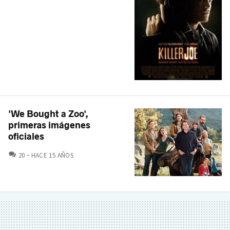
'We Bought a Zoo',
primeras imágenes
oficiales
COMENTARIOS
20
HACE 15 AÑOS