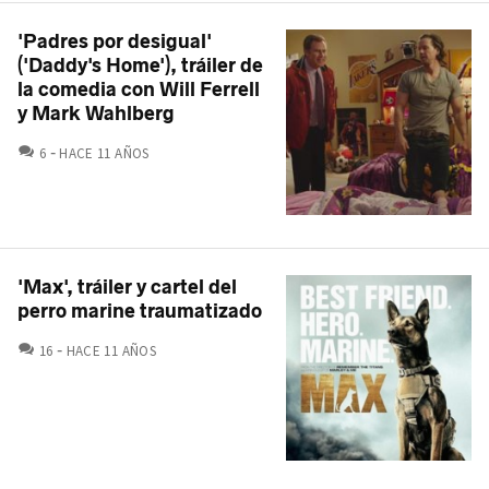
'Padres por desigual'
('Daddy's Home'), tráiler de
la comedia con Will Ferrell
y Mark Wahlberg
COMENTARIOS
6
HACE 11 AÑOS
'Max', tráiler y cartel del
perro marine traumatizado
COMENTARIOS
16
HACE 11 AÑOS