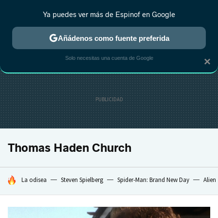
Ya puedes ver más de Espinof en Google
CRÍTICA
ESTRENOS
REALITY
ANIME
RANKINGS CINE
RA
Añádenos como fuente preferida
Solo necesitas una cuenta de Google
×
Thomas Haden Church
HOY SE HABLA DE
La odisea
Steven Spielberg
Spider-Man: Brand New Day
Alien