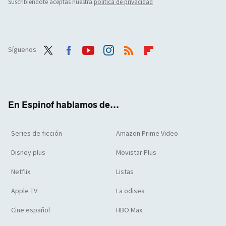
Suscribiéndote aceptas nuestra
política de privacidad
Síguenos
Twit
Face
Yout
Inst
RSS
Flip
ter
boo
ube
agra
boar
k
m
d
En Espinof hablamos de...
Series de ficción
Amazon Prime Video
Disney plus
Movistar Plus
Netflix
Listas
Apple TV
La odisea
Cine español
HBO Max