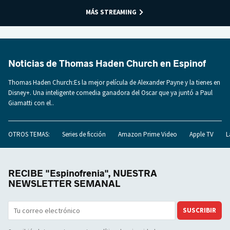
MÁS STREAMING
Noticias de Thomas Haden Church en Espinof
Thomas Haden Church:Es la mejor película de Alexander Payne y la tienes en
Disney+. Una inteligente comedia ganadora del Oscar que ya juntó a Paul
Giamatti con el..
OTROS TEMAS:
Series de ficción
Amazon Prime Video
Apple TV
L
RECIBE "Espinofrenia", NUESTRA
NEWSLETTER SEMANAL
SUSCRIBIR