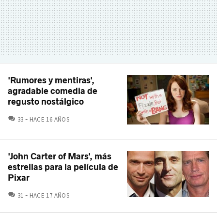
'Rumores y mentiras',
agradable comedia de
regusto nostálgico
COMENTARIOS
33
HACE 16 AÑOS
'John Carter of Mars', más
estrellas para la película de
Pixar
COMENTARIOS
31
HACE 17 AÑOS