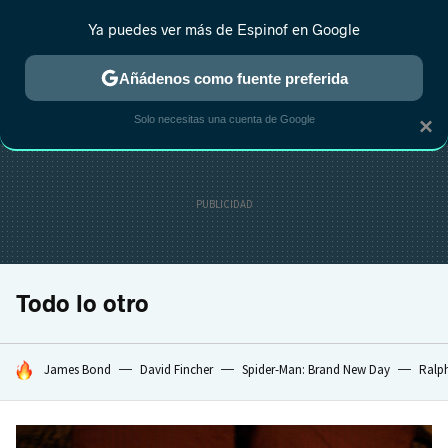
Ya puedes ver más de Espinof en Google
CRÍTICA
ESTRENOS
REALITY
ANIME
RANKINGS CINE
RA
Añádenos como fuente preferida
Solo necesitas una cuenta de Google
×
Todo lo otro
HOY SE HABLA DE
James Bond
David Fincher
Spider-Man: Brand New Day
Ralph