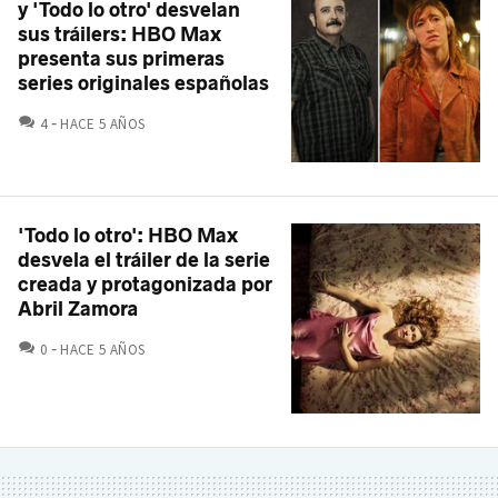
y 'Todo lo otro' desvelan
sus tráilers: HBO Max
presenta sus primeras
series originales españolas
COMENTARIOS
4
HACE 5 AÑOS
'Todo lo otro': HBO Max
desvela el tráiler de la serie
creada y protagonizada por
Abril Zamora
COMENTARIOS
0
HACE 5 AÑOS