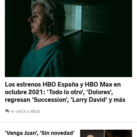
Los estrenos HBO España y HBO Max en
octubre 2021: 'Todo lo otro', 'Dolores',
regresan 'Succession', 'Larry David' y más
COMENTARIOS
4
HACE 5 AÑOS
'Venga Juan', 'Sin novedad'