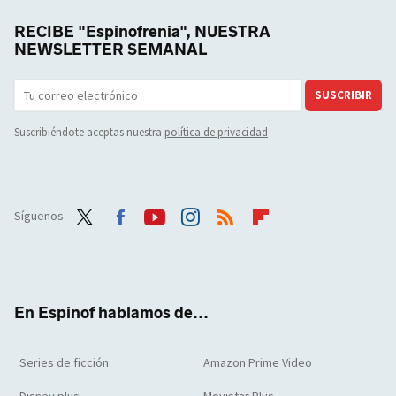
RECIBE "Espinofrenia", NUESTRA
NEWSLETTER SEMANAL
SUSCRIBIR
Suscribiéndote aceptas nuestra
política de privacidad
Síguenos
Twit
Face
Yout
Inst
RSS
Flip
ter
boo
ube
agra
boar
k
m
d
En Espinof hablamos de...
Series de ficción
Amazon Prime Video
Disney plus
Movistar Plus