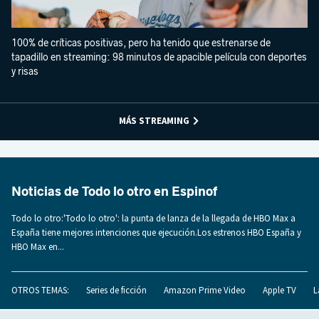
100% de críticas positivas, pero ha tenido que estrenarse de
tapadillo en streaming: 98 minutos de apacible película con deportes
y risas
MÁS STREAMING
Noticias de Todo lo otro en Espinof
Todo lo otro:'Todo lo otro': la punta de lanza de la llegada de HBO Max a
España tiene mejores intenciones que ejecución.Los estrenos HBO España y
HBO Max en...
OTROS TEMAS:
Series de ficción
Amazon Prime Video
Apple TV
L