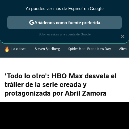
Ya puedes ver más de Espinof en Google
CRÍTICA
ESTRENOS
REALITY
ANIME
RANKINGS CINE
RA
Añádenos como fuente preferida
Solo necesitas una cuenta de Google
×
HOY SE HABLA DE
La odisea
Steven Spielberg
Spider-Man: Brand New Day
Alien
'Todo lo otro': HBO Max desvela el
tráiler de la serie creada y
protagonizada por Abril Zamora