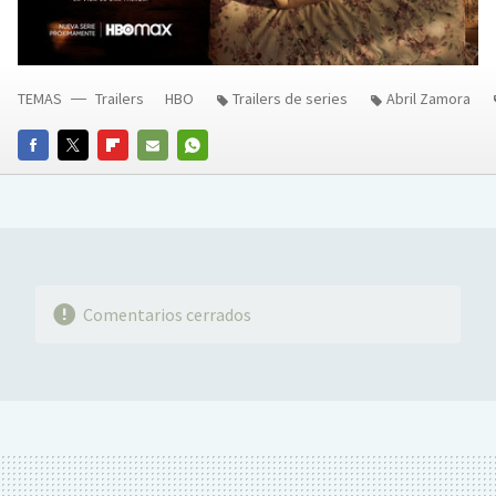
TEMAS
Trailers
HBO
Trailers de series
Abril Zamora
FACEBOOK
TWITTER
FLIPBOARD
E-
WHATSAPP
MAIL
Comentarios cerrados