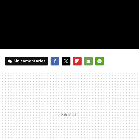
Sin comentarios
FACEBOOK
TWITTER
FLIPBOARD
E-
WHATSAPP
MAIL