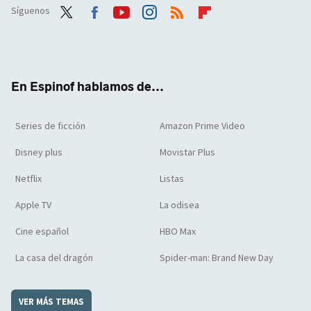
Síguenos
Twit
Face
Yout
Inst
RSS
Flip
ter
boo
ube
agra
boar
k
m
d
En Espinof hablamos de...
Series de ficción
Amazon Prime Video
Disney plus
Movistar Plus
Netflix
Listas
Apple TV
La odisea
Cine español
HBO Max
La casa del dragón
Spider-man: Brand New Day
VER MÁS TEMAS