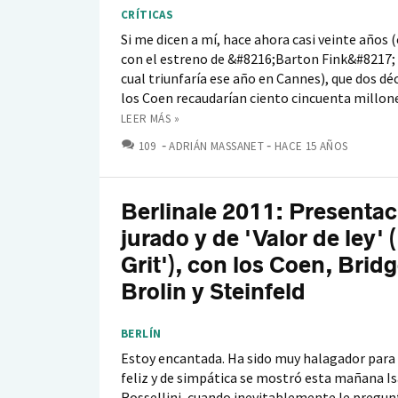
CRÍTICAS
Si me dicen a mí, hace ahora casi veinte años 
con el estreno de &#8216;Barton Fink&#8217; (
cual triunfaría ese año en Cannes), que dos d
los Coen recaudarían ciento cincuenta millones
LEER MÁS »
COMENTARIOS
109
ADRIÁN MASSANET
HACE 15 AÑOS
Berlinale 2011: Presentac
jurado y de 'Valor de ley' 
Grit'), con los Coen, Bridg
Brolin y Steinfeld
BERLÍN
Estoy encantada. Ha sido muy halagador para 
feliz y de simpática se mostró esta mañana I
Rossellini, cuando inevitablemente le pregu