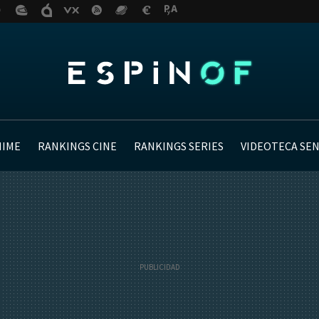
NIME
RANKINGS CINE
RANKINGS SERIES
VIDEOTECA SE