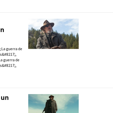
ón
6;La guerra de
s&#8217;,
La guerra de
s&#8217;,
, un