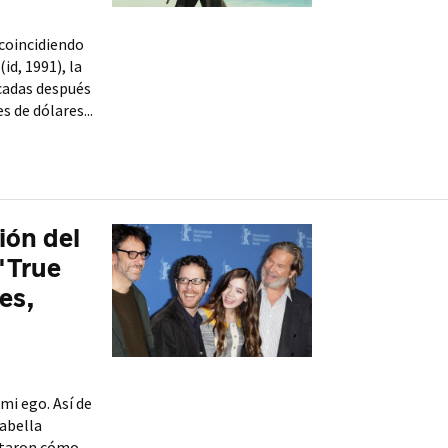
(coincidiendo
id, 1991), la
écadas después
 de dólares...
ión del
('True
es,
mi ego. Así de
sabella
ntaron cómo