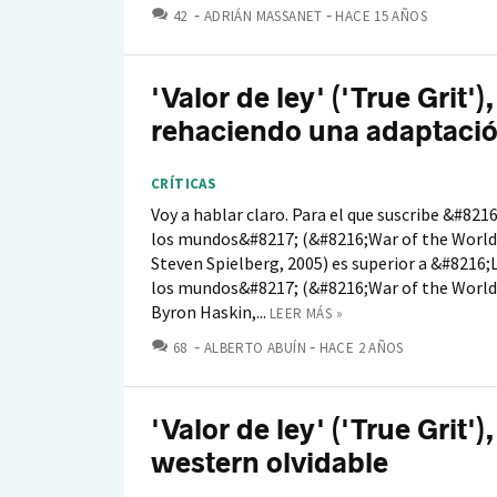
COMENTARIOS
42
ADRIÁN MASSANET
HACE 15 AÑOS
'Valor de ley' ('True Grit'),
rehaciendo una adaptaci
CRÍTICAS
Voy a hablar claro. Para el que suscribe &#821
los mundos&#8217; (&#8216;War of the World
Steven Spielberg, 2005) es superior a &#8216;
los mundos&#8217; (&#8216;War of the World
Byron Haskin,...
LEER MÁS »
COMENTARIOS
68
ALBERTO ABUÍN
HACE 2 AÑOS
'Valor de ley' ('True Grit')
western olvidable