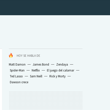
HOY SE HABLA DE
Matt Damon
James Bond
Zendaya
Spider-Man
Netflix
El juego del calamar
Ted Lasso
Sam Neill
Rick y Morty
Dawson crece