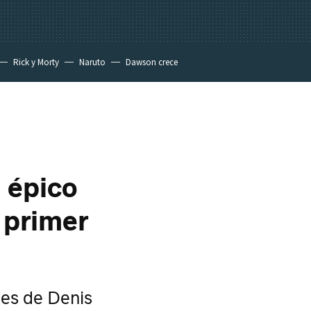
Rick y Morty
Naruto
Dawson crece
 épico
l primer
nes de Denis