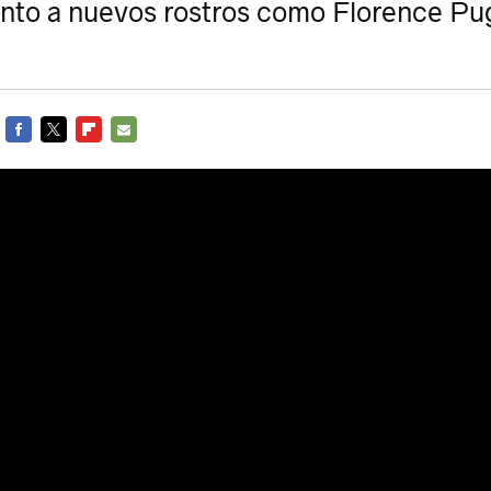
unto a nuevos rostros como Florence Pu
FACEBOOK
TWITTER
FLIPBOARD
E-
MAIL