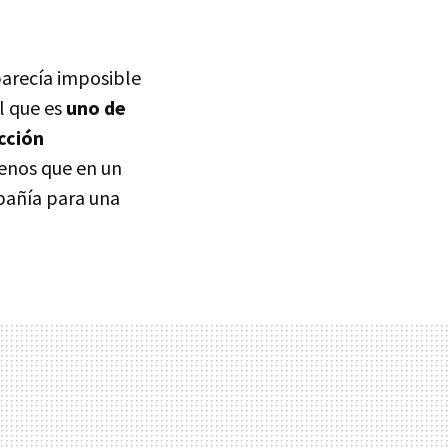
parecía imposible
l que es
uno de
cción
menos que en un
mpañía para una