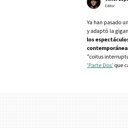
Editor
Ya han pasado un
y adaptó la giga
los espectáculos
contemporánea
"coitus interrupt
'Parte Dos'
que c