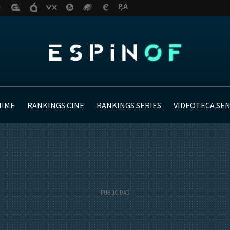
NIME
RANKINGS CINE
RANKINGS SERIES
VIDEOTECA SE