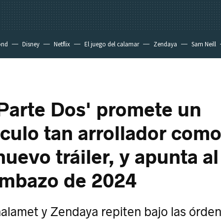
ond
Disney
Netflix
El juego del calamar
Zendaya
Sam Neill
Parte Dos' promete un
culo tan arrollador como
uevo tráiler, y apunta a
ombazo de 2024
lamet y Zendaya repiten bajo las órde