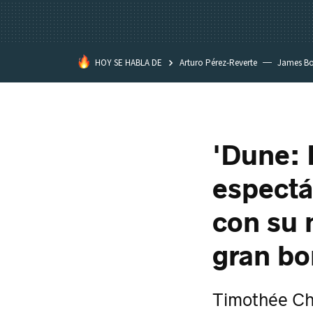
HOY SE HABLA DE
Arturo Pérez-Reverte
James B
'Dune: 
espectá
con su n
gran b
Timothée Cha