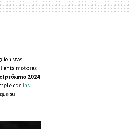
guionistas
alienta motores
el próximo 2024
cumple con
las
 que su