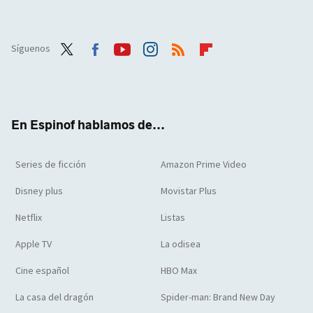
Síguenos
Twit
Face
Yout
Inst
RSS
Flip
ter
boo
ube
agra
boar
k
m
d
En Espinof hablamos de...
Series de ficción
Amazon Prime Video
Disney plus
Movistar Plus
Netflix
Listas
Apple TV
La odisea
Cine español
HBO Max
La casa del dragón
Spider-man: Brand New Day