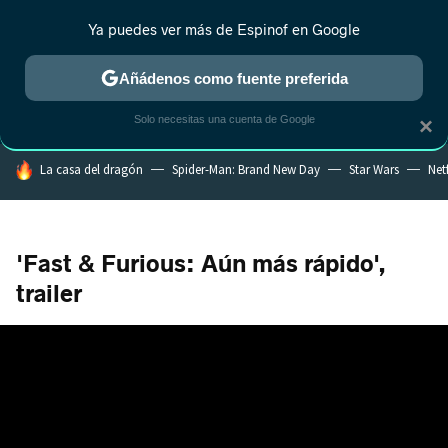
Ya puedes ver más de Espinof en Google
CRÍTICA
ESTRENOS
REALITY
ANIME
RANKINGS CINE
RA
Añádenos como fuente preferida
Solo necesitas una cuenta de Google
×
HOY SE HABLA DE
La casa del dragón
Spider-Man: Brand New Day
Star Wars
Netf
'Fast & Furious: Aún más rápido',
trailer