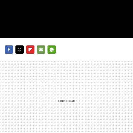
FACEBOOK
TWITTER
FLIPBOARD
E-
WHATSAPP
MAIL