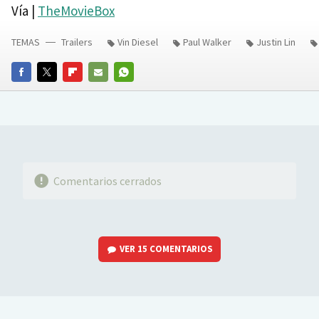
Vía |
TheMovieBox
TEMAS
Trailers
Vin Diesel
Paul Walker
Justin Lin
FACEBOOK
TWITTER
FLIPBOARD
E-
WHATSAPP
MAIL
Comentarios cerrados
VER
15 COMENTARIOS