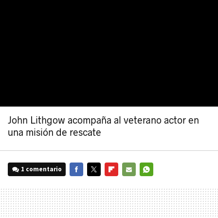
John Lithgow acompaña al veterano actor en
una misión de rescate
1 comentario
FACEBOOK
TWITTER
FLIPBOARD
E-
WHATSAPP
MAIL