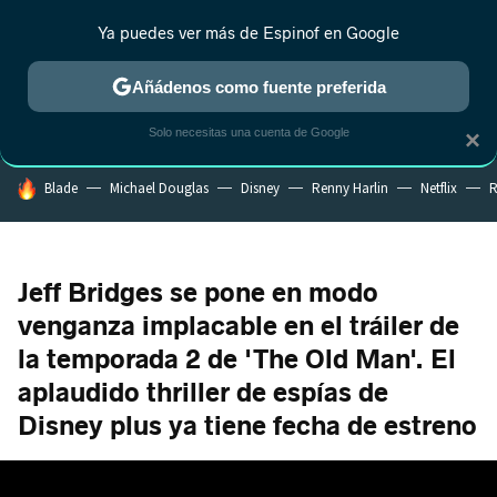
Ya puedes ver más de Espinof en Google
CRÍTICA
ESTRENOS
REALITY
ANIME
RANKINGS CINE
RA
Añádenos como fuente preferida
Solo necesitas una cuenta de Google
×
HOY SE HABLA DE
Blade
Michael Douglas
Disney
Renny Harlin
Netflix
R
Jeff Bridges se pone en modo
venganza implacable en el tráiler de
la temporada 2 de 'The Old Man'. El
aplaudido thriller de espías de
Disney plus ya tiene fecha de estreno