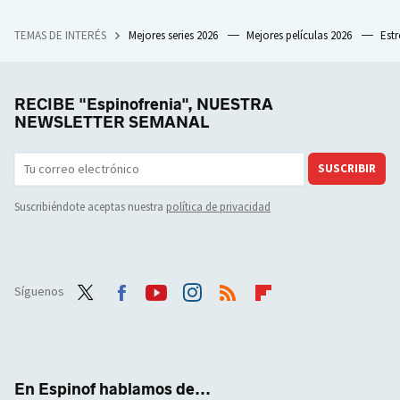
TEMAS DE INTERÉS
Mejores series 2026
Mejores películas 2026
Est
RECIBE "Espinofrenia", NUESTRA
NEWSLETTER SEMANAL
SUSCRIBIR
Suscribiéndote aceptas nuestra
política de privacidad
Síguenos
Twit
Face
Yout
Inst
RSS
Flip
ter
boo
ube
agra
boar
k
m
d
En Espinof hablamos de...