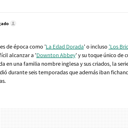
gado
ies de época como '
La Edad Dorada
' o incluso
'Los Bri
ícil alcanzar a '
Downton Abbey
' y su toque único de 
da en una familia nombre inglesa y sus criados, la seri
dió durante seis temporadas que además iban fichan
as.