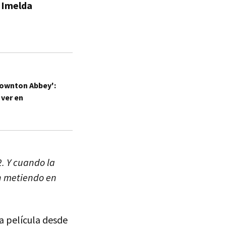
Imelda
'Downton Abbey':
 ver en
2. Y cuando la
n metiendo en
a película desde