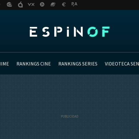
NIME
RANKINGS CINE
RANKINGS SERIES
VIDEOTECA SE