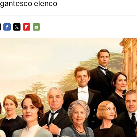
gigantesco elenco
FACEBOOK
TWITTER
FLIPBOARD
E-
MAIL