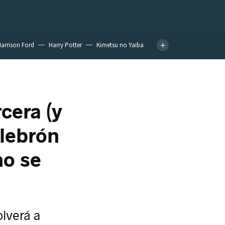
arrison Ford
Harry Potter
Kimetsu no Yaiba
cera (y
ulebrón
no se
lverá a