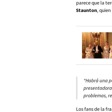
parece que la te
Staunton
, quien
"Habrá una pel
presentadora 
problemas, r
Los fans de la fr