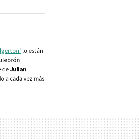
dgerton'
lo están
culebrón
e de
Julian
do a cada vez más