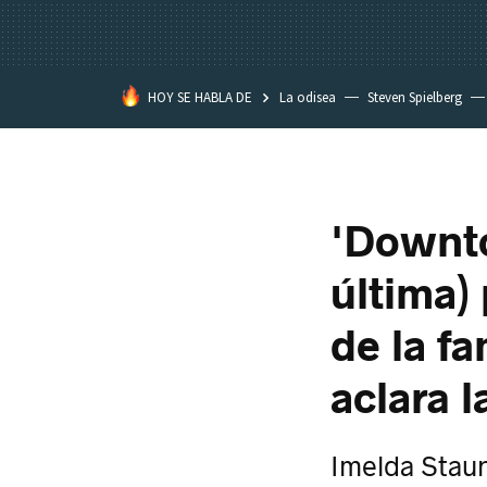
HOY SE HABLA DE
La odisea
Steven Spielberg
Star Wars
'Downto
última) 
de la f
aclara 
Imelda Staun