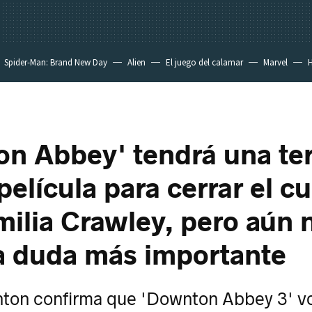
Spider-Man: Brand New Day
Alien
El juego del calamar
Marvel
H
n Abbey' tendrá una ter
película para cerrar el c
amilia Crawley, pero aún 
la duda más importante
ton confirma que 'Downton Abbey 3' vo