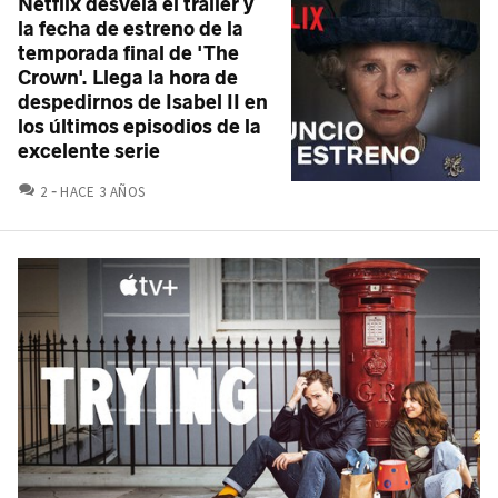
Netflix desvela el tráiler y
la fecha de estreno de la
temporada final de 'The
Crown'. Llega la hora de
despedirnos de Isabel II en
los últimos episodios de la
excelente serie
COMENTARIOS
2
HACE 3 AÑOS