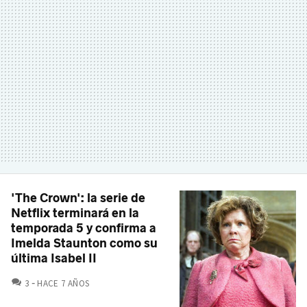
'The Crown': la serie de
Netflix terminará en la
temporada 5 y confirma a
Imelda Staunton como su
última Isabel II
COMENTARIOS
3
HACE 7 AÑOS