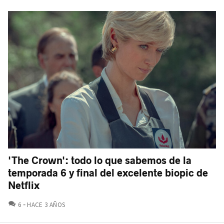
'The Crown': todo lo que sabemos de la
temporada 6 y final del excelente biopic de
Netflix
COMENTARIOS
6
HACE 3 AÑOS