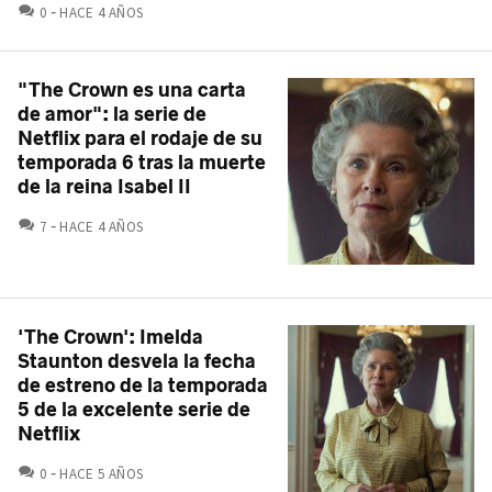
COMENTARIOS
0
HACE 4 AÑOS
"The Crown es una carta
de amor": la serie de
Netflix para el rodaje de su
temporada 6 tras la muerte
de la reina Isabel II
COMENTARIOS
7
HACE 4 AÑOS
'The Crown': Imelda
Staunton desvela la fecha
de estreno de la temporada
5 de la excelente serie de
Netflix
COMENTARIOS
0
HACE 5 AÑOS