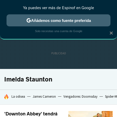
Ya puedes ver más de Espinof en Google
CRÍTICA
ESTRENOS
REALITY
ANIME
RANKINGS CINE
RA
Añádenos como fuente preferida
Solo necesitas una cuenta de Google
×
Imelda Staunton
HOY SE HABLA DE
La odisea
James Cameron
Vengadores: Doomsday
Spider-
'Downton Abbey' tendrá