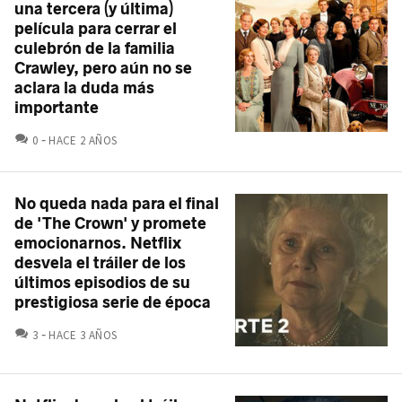
una tercera (y última)
película para cerrar el
culebrón de la familia
Crawley, pero aún no se
aclara la duda más
importante
COMENTARIOS
0
HACE 2 AÑOS
No queda nada para el final
de 'The Crown' y promete
emocionarnos. Netflix
desvela el tráiler de los
últimos episodios de su
prestigiosa serie de época
COMENTARIOS
3
HACE 3 AÑOS