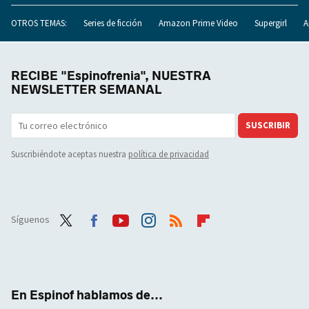
OTROS TEMAS:
Series de ficción
Amazon Prime Video
Supergirl
A
RECIBE "Espinofrenia", NUESTRA
NEWSLETTER SEMANAL
SUSCRIBIR
Suscribiéndote aceptas nuestra
política de privacidad
Síguenos
Twit
Face
Yout
Inst
RSS
Flip
ter
boo
ube
agra
boar
k
m
d
En Espinof hablamos de...