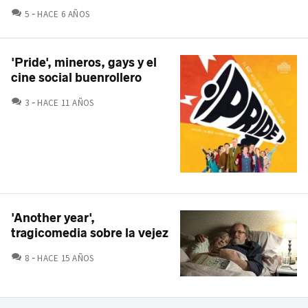
COMENTARIOS
5
HACE 6 AÑOS
'Pride', mineros, gays y el
cine social buenrollero
COMENTARIOS
3
HACE 11 AÑOS
'Another year',
tragicomedia sobre la vejez
COMENTARIOS
8
HACE 15 AÑOS