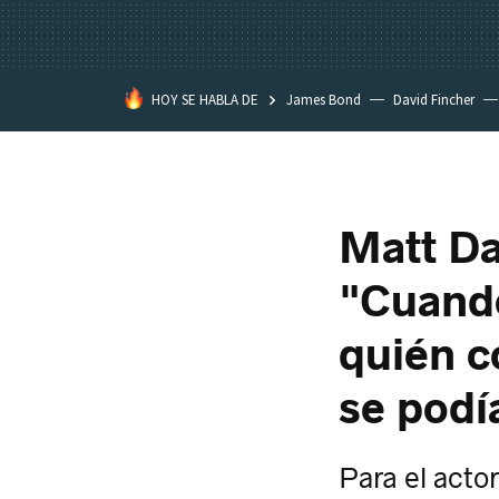
HOY SE HABLA DE
James Bond
David Fincher
Assassination Classroom
Matt Da
"Cuando
quién c
se podí
Para el acto