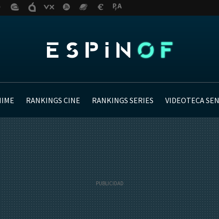
NIME
RANKINGS CINE
RANKINGS SERIES
VIDEOTECA SE