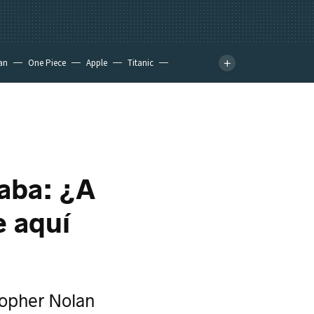
an
One Piece
Apple
Titanic
saba: ¿A
e aquí
topher Nolan