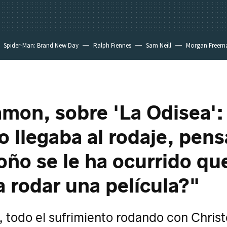
Spider-Man: Brand New Day
Ralph Fiennes
Sam Neill
Morgan Freem
mon, sobre 'La Odisea':
 llegaba al rodaje, pen
oño se le ha ocurrido qu
a rodar una película?"
r, todo el sufrimiento rodando con Chris