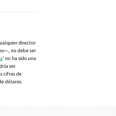
ualquier director
smo—, no debe ser
ea
' no ha sido una
dría ser
s cifras de
de dólares.