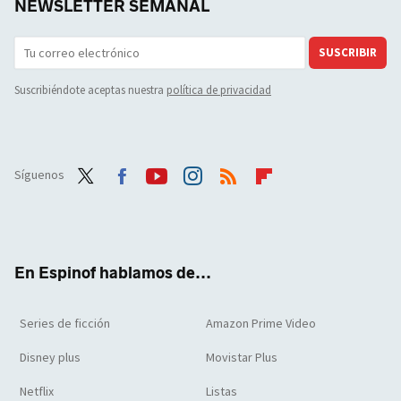
NEWSLETTER SEMANAL
SUSCRIBIR
Suscribiéndote aceptas nuestra
política de privacidad
Síguenos
Twit
Face
Yout
Inst
RSS
Flip
ter
boo
ube
agra
boar
k
m
d
En Espinof hablamos de...
Series de ficción
Amazon Prime Video
Disney plus
Movistar Plus
Netflix
Listas