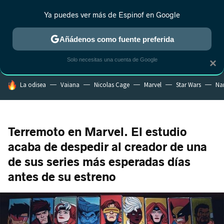
Ya puedes ver más de Espinof en Google
CRÍTICA
ESTRENOS
REALITY
ANIME
RANKINGS CINE
RA
Añádenos como fuente preferida
Solo necesitas una cuenta de Google
×
HOY SE HABLA DE
La odisea
Vaiana
Nicolas Cage
Marvel
Star Wars
Na
Terremoto en Marvel. El estudio
acaba de despedir al creador de una
de sus series más esperadas días
antes de su estreno