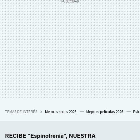
TEMAS DE INTERÉS
Mejores series 2026
Mejores películas 2026
Est
RECIBE "Espinofrenia", NUESTRA