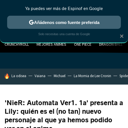
Ya puedes ver más de Espinof en Google
Añádenos como fuente preferida
Solo necesitas una cuenta de Google
×
CRUNCHYROLL
MEJORES ANIMES
ONE PIECE
DRAGON BALL
HOY SE HABLA DE
La odisea
Vaiana
Michael
La Momia de Lee Cronin
Spide
'NieR: Automata Ver1. 1a' presenta a
Lily: quién es el (no tan) nuevo
personaje al que ya hemos podido