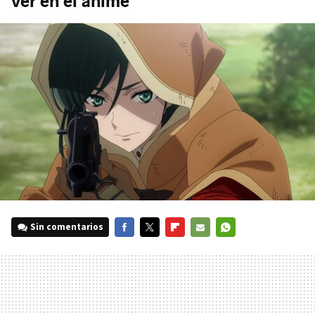
ver en el anime
Sin comentarios
FACEBOOK
TWITTER
FLIPBOARD
E-
WHATSAPP
MAIL