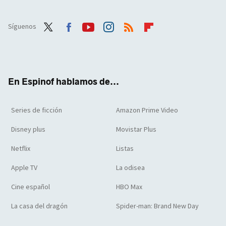
Síguenos
Twit
Face
Yout
Inst
RSS
Flip
ter
boo
ube
agra
boar
k
m
d
En Espinof hablamos de...
Series de ficción
Amazon Prime Video
Disney plus
Movistar Plus
Netflix
Listas
Apple TV
La odisea
Cine español
HBO Max
La casa del dragón
Spider-man: Brand New Day