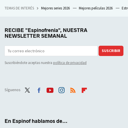
TEMAS DE INTERÉS
Mejores series 2026
Mejores películas 2026
Est
RECIBE "Espinofrenia", NUESTRA
NEWSLETTER SEMANAL
SUSCRIBIR
Suscribiéndote aceptas nuestra
política de privacidad
Síguenos
Twit
Face
Yout
Inst
RSS
Flip
ter
boo
ube
agra
boar
k
m
d
En Espinof hablamos de...