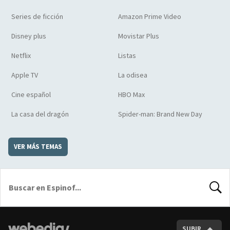
Series de ficción
Amazon Prime Video
Disney plus
Movistar Plus
Netflix
Listas
Apple TV
La odisea
Cine español
HBO Max
La casa del dragón
Spider-man: Brand New Day
VER MÁS TEMAS
BUSCA
SUBIR