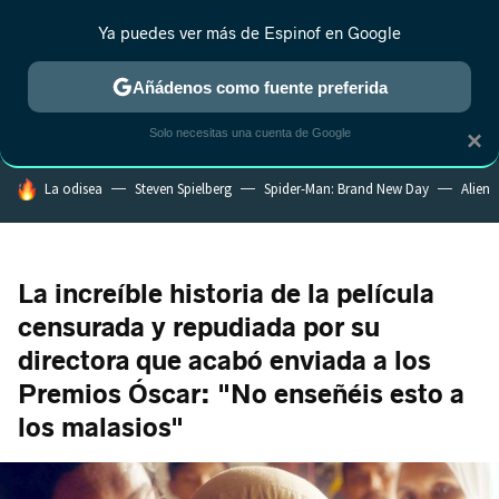
Ya puedes ver más de Espinof en Google
CRÍTICA
ESTRENOS
REALITY
ANIME
RANKINGS CINE
RA
Añádenos como fuente preferida
Solo necesitas una cuenta de Google
×
HOY SE HABLA DE
La odisea
Steven Spielberg
Spider-Man: Brand New Day
Alien
La increíble historia de la película
censurada y repudiada por su
directora que acabó enviada a los
Premios Óscar: "No enseñéis esto a
los malasios"