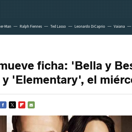
der-Man
Ralph Fiennes
Ted Lasso
Leonardo DiCaprio
Vaiana
ueve ficha: 'Bella y Best
 y 'Elementary', el miérc
FACEBOOK
TWITTER
FLIPBOARD
E-
MAIL