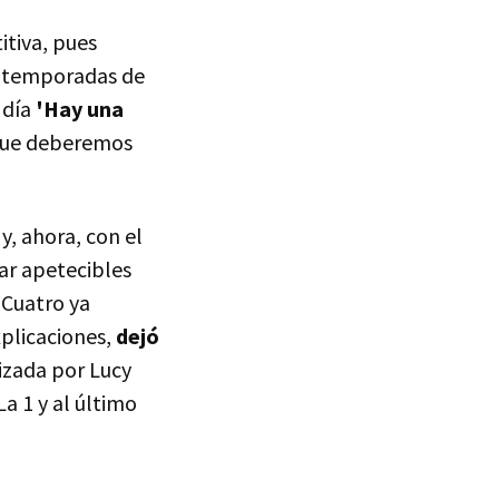
itiva, pues
as temporadas de
 día
'Hay una
que deberemos
y, ahora, con el
ar apetecibles
 Cuatro ya
plicaciones,
dejó
nizada por Lucy
La 1 y al último