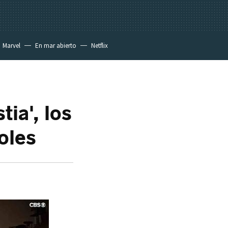
Marvel
En mar abierto
Netflix
ia', los
oles