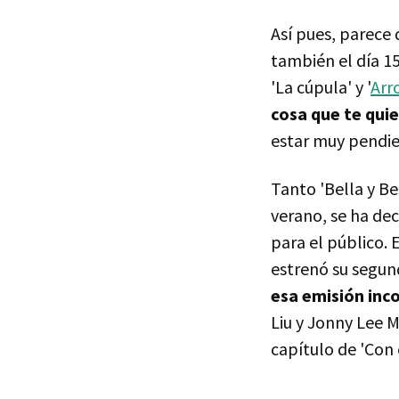
Así pues, parece
también el día 1
'La cúpula' y '
Arr
cosa que te quie
estar muy pendien
Tanto 'Bella y Be
verano, se ha dec
para el público. 
estrenó su segun
esa emisión inc
Liu y Jonny Lee Mi
capítulo de 'Con e