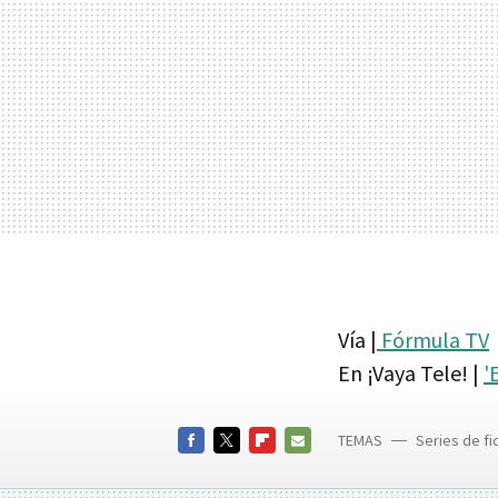
Vía |
Fórmula TV
En ¡Vaya Tele! |
'
TEMAS
Series de fi
Beast
FACEBOOK
TWITTER
FLIPBOARD
E-
MAIL