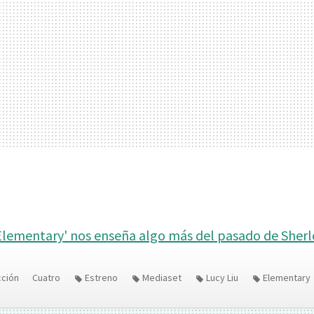
Elementary' nos enseña algo más del pasado de Sherl
cción
Cuatro
Estreno
Mediaset
Lucy Liu
Elementary