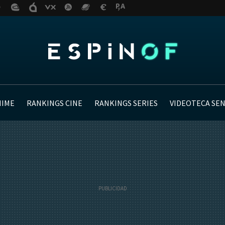
NIME
RANKINGS CINE
RANKINGS SERIES
VIDEOTECA SE