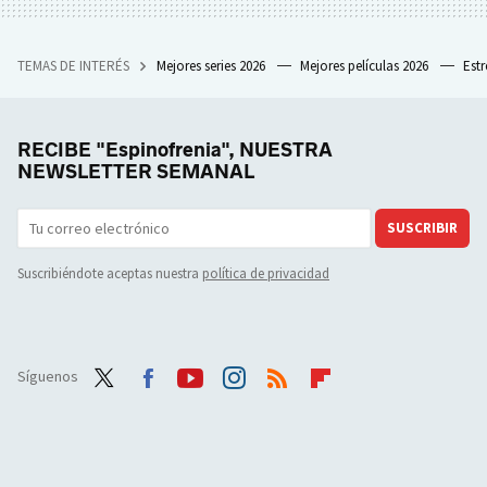
TEMAS DE INTERÉS
Mejores series 2026
Mejores películas 2026
Est
RECIBE "Espinofrenia", NUESTRA
NEWSLETTER SEMANAL
SUSCRIBIR
Suscribiéndote aceptas nuestra
política de privacidad
Síguenos
Twit
Face
Yout
Inst
RSS
Flip
ter
boo
ube
agra
boar
k
m
d