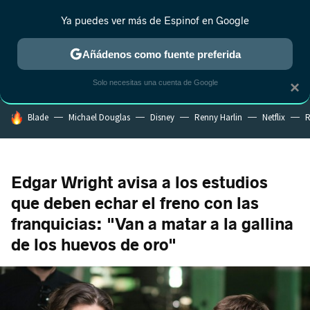
Ya puedes ver más de Espinof en Google
CRÍTICA
ESTRENOS
REALITY
ANIME
RANKINGS CINE
RA
Añádenos como fuente preferida
Solo necesitas una cuenta de Google
×
HOY SE HABLA DE
Blade
Michael Douglas
Disney
Renny Harlin
Netflix
R
Edgar Wright avisa a los estudios
que deben echar el freno con las
franquicias: "Van a matar a la gallina
de los huevos de oro"