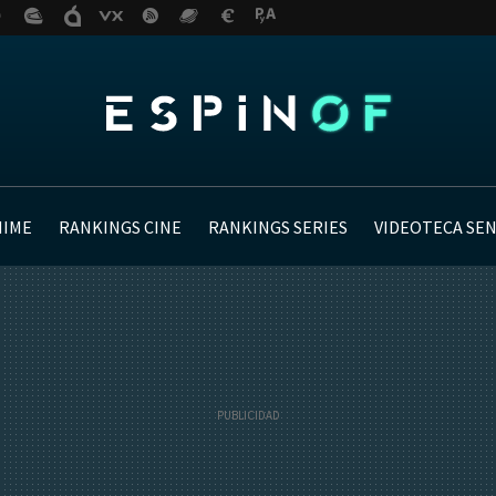
NIME
RANKINGS CINE
RANKINGS SERIES
VIDEOTECA SE