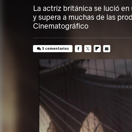
La actriz británica se lució e
y supera a muchas de las pro
Cinematográfico
5 comentarios
FACEBOOK
TWITTER
FLIPBOARD
E-
MAIL