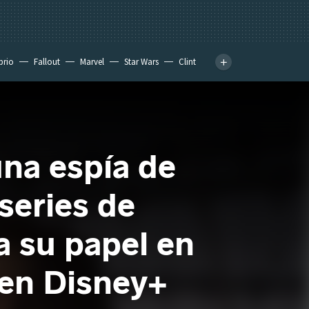
prio
Fallout
Marvel
Star Wars
Clint
una espía de
series de
 su papel en
 en Disney+