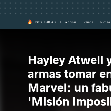
HOY SE HABLA DE
La odisea
Vaiana
Michael
Eastwood
Hayley Atwell 
armas tomar en
Marvel: un fab
'Misión Imposi