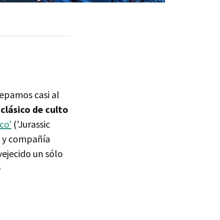
sepamos casi al
e
clásico de culto
co'
('Jurassic
nt y compañía
ejecido un sólo
e