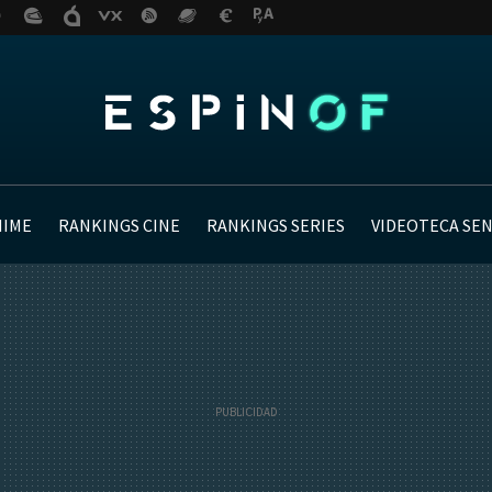
NIME
RANKINGS CINE
RANKINGS SERIES
VIDEOTECA SE