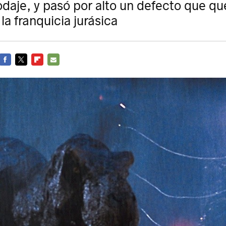
odaje, y pasó por alto un defecto que q
la franquicia jurásica
FACEBOOK
TWITTER
FLIPBOARD
E-
MAIL