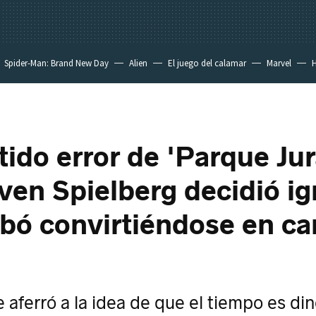
Spider-Man: Brand New Day
Alien
El juego del calamar
Marvel
H
tido error de 'Parque Jur
ven Spielberg decidió ig
bó convirtiéndose en c
e aferró a la idea de que el tiempo es di