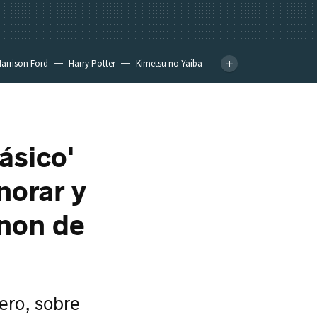
arrison Ford
Harry Potter
Kimetsu no Yaiba
ásico'
norar y
anon de
nero, sobre