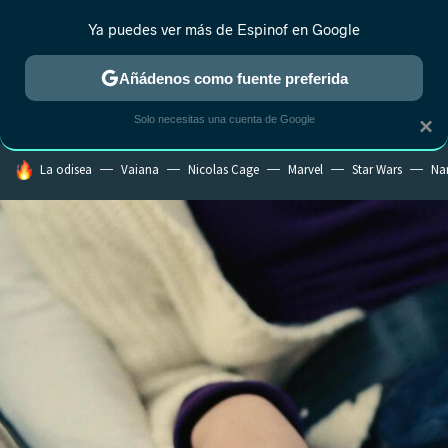
Ya puedes ver más de Espinof en Google
CRÍTICA
ESTRENOS
REALITY
ANIME
RANKINGS CINE
RA
Añádenos como fuente preferida
Solo necesitas una cuenta de Google
×
HOY SE HABLA DE
La odisea
Vaiana
Nicolas Cage
Marvel
Star Wars
Na