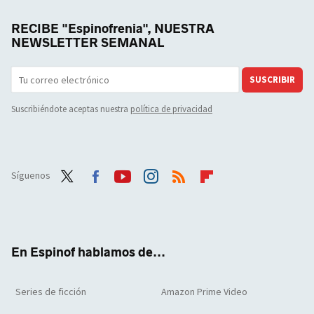
RECIBE "Espinofrenia", NUESTRA
NEWSLETTER SEMANAL
SUSCRIBIR
Suscribiéndote aceptas nuestra
política de privacidad
Síguenos
Twit
Face
Yout
Inst
RSS
Flip
ter
boo
ube
agra
boar
k
m
d
En Espinof hablamos de...
Series de ficción
Amazon Prime Video