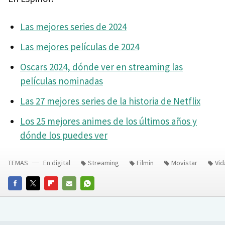
Las mejores series de 2024
Las mejores películas de 2024
Oscars 2024, dónde ver en streaming las
películas nominadas
Las 27 mejores series de la historia de Netflix
Los 25 mejores animes de los últimos años y
dónde los puedes ver
TEMAS
En digital
Streaming
Filmin
Movistar
Vid
FACEBOOK
TWITTER
FLIPBOARD
E-
WHATSAPP
MAIL