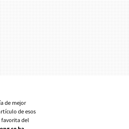
ía de mejor
rtículo de esos
favorita del
Song se ha