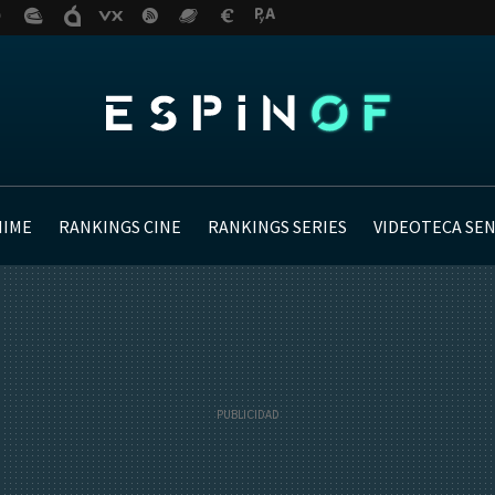
NIME
RANKINGS CINE
RANKINGS SERIES
VIDEOTECA SE