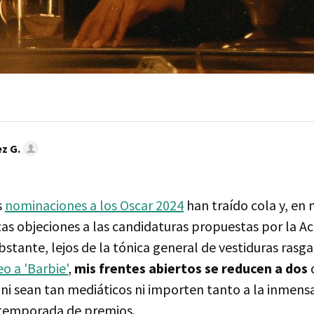
z G.
s
nominaciones a los Oscar 2024
han traído cola y, en
as objeciones a las candidaturas propuestas por la A
stante, lejos de la tónica general de vestiduras rasg
o a 'Barbie'
,
mis frentes abiertos se reducen a dos
i sean tan mediáticos ni importen tanto a la inmens
 temporada de premios.