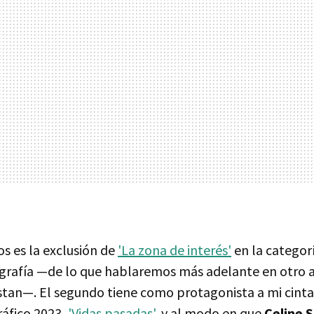
os es la exclusión de
'La zona de interés'
en la categor
ografía —de lo que hablaremos más adelante en otro a
tan—. El segundo tiene como protagonista a mi cinta 
áfico 2023,
'Vidas pasadas'
, y al modo en que
Celine 