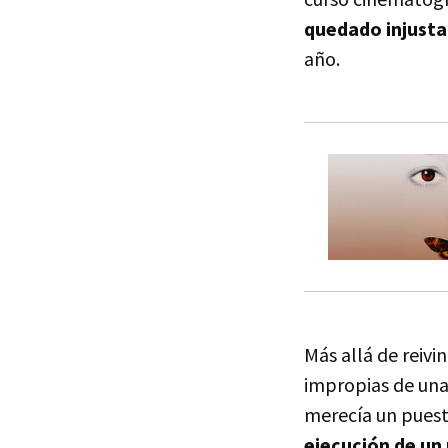
quedado injustam
año.
Más allá de reivin
impropias de una
merecía un puesto
ejecución de un