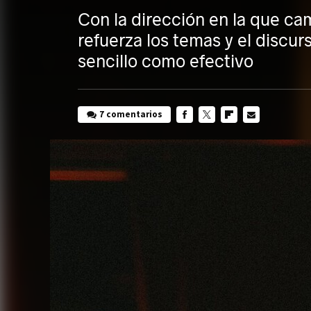
Con la dirección en la que c
refuerza los temas y el discur
sencillo como efectivo
7 comentarios
FACEBOOK
TWITTER
FLIPBOARD
E-
MAIL