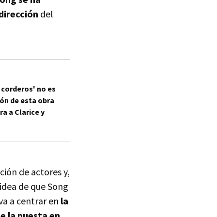
dirección
del
s corderos' no es
ión de esta obra
ra a Clarice y
ción de actores y,
 idea de que Song
va a centrar en
la
e la puesta en