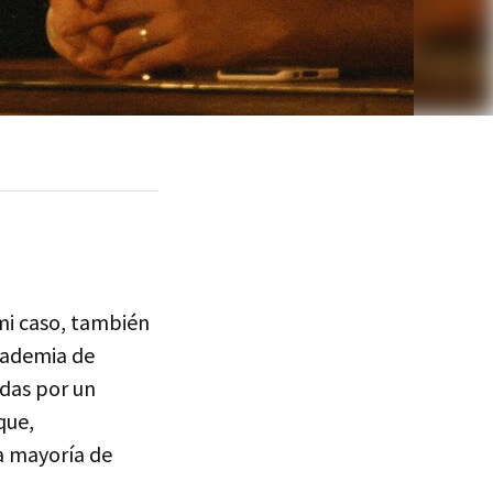
 mi caso, también
cademia de
adas por un
que,
a mayoría de