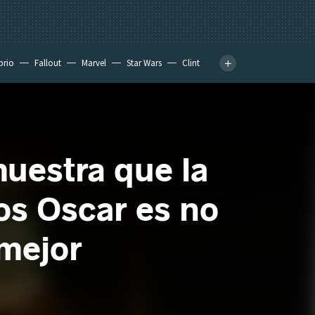
prio
Fallout
Marvel
Star Wars
Clint
muestra que la
los Oscar es no
 mejor