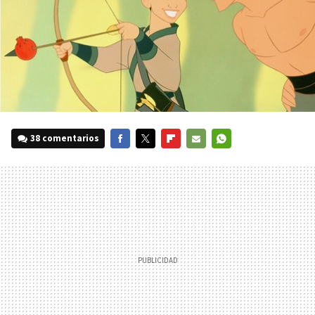
38 comentarios
FACEBOOK
TWITTER
FLIPBOARD
E-
WHATSAPP
MAIL