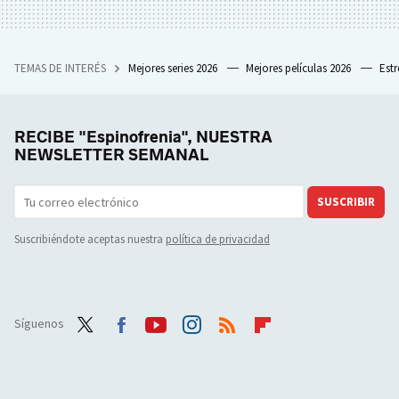
TEMAS DE INTERÉS
Mejores series 2026
Mejores películas 2026
Est
RECIBE "Espinofrenia", NUESTRA
NEWSLETTER SEMANAL
SUSCRIBIR
Suscribiéndote aceptas nuestra
política de privacidad
Síguenos
Twit
Face
Yout
Inst
RSS
Flip
ter
boo
ube
agra
boar