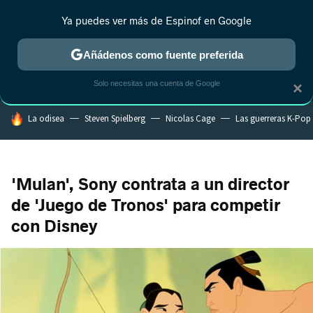
Ya puedes ver más de Espinof en Google
MENÚ
NUEVO
Añádenos como fuente preferida
CRÍTICA
ESTRENOS
REALITY
ANIME
RANKINGS CINE
RA
Solo necesitas una cuenta de Google
×
HOY SE HABLA DE
La odisea
Steven Spielberg
Nicolas Cage
Las guerreras K-Pop
'Mulan', Sony contrata a un director
de 'Juego de Tronos' para competir
con Disney