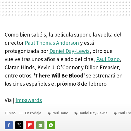
Como bien sabéis, la película supone la vuelta del
director
Paul Thomas Anderson
y está
protagonizada por
Daniel Day-Lewis
, otro que
vuelve tras unos años alejado del cine,
Paul Dano
,
Ciaran Hinds, Kevin J. O’Connor y Dillon Freasier,
entre otros.
'There Will Be Blood'
se estrenará en
los cines españoles el próximo 8 de febrero.
Vía |
Impawards
TEMAS
En rodaje
Paul Dano
Daniel Day-Lewis
Paul T