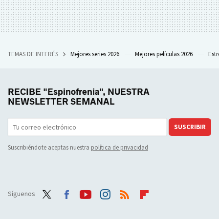
TEMAS DE INTERÉS
Mejores series 2026
Mejores películas 2026
Est
RECIBE "Espinofrenia", NUESTRA
NEWSLETTER SEMANAL
SUSCRIBIR
Suscribiéndote aceptas nuestra
política de privacidad
Síguenos
Twit
Face
Yout
Inst
RSS
Flip