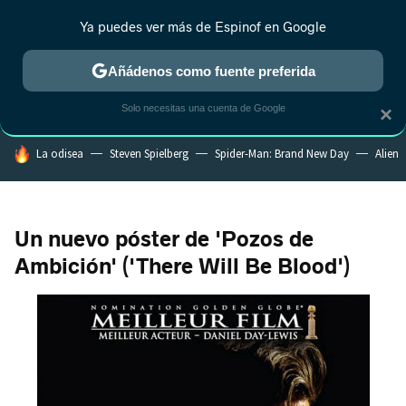
Ya puedes ver más de Espinof en Google
CRÍTICA
ESTRENOS
REALITY
ANIME
RANKINGS CINE
RA
Añádenos como fuente preferida
Solo necesitas una cuenta de Google
×
HOY SE HABLA DE
La odisea
Steven Spielberg
Spider-Man: Brand New Day
Alien
Un nuevo póster de 'Pozos de
Ambición' ('There Will Be Blood')