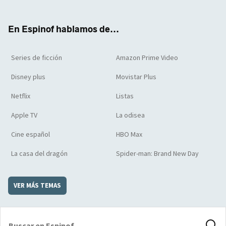
ter
boo
ube
agra
boar
k
m
d
En Espinof hablamos de...
Series de ficción
Amazon Prime Video
Disney plus
Movistar Plus
Netflix
Listas
Apple TV
La odisea
Cine español
HBO Max
La casa del dragón
Spider-man: Brand New Day
VER MÁS TEMAS