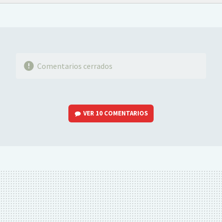
FACEBOOK
TWITTER
FLIPBOARD
E-
WHATSAPP
MAIL
Comentarios cerrados
VER
10 COMENTARIOS