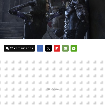
25 comentarios
FACEBOOK
TWITTER
FLIPBOARD
E-
WHATSAPP
MAIL