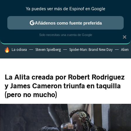
Ya puedes ver más de Espinof en Google
MENÚ
NUEVO
Añádenos como fuente preferida
CRÍTICA
ESTRENOS
REALITY
ANIME
RANKINGS CINE
RA
Solo necesitas una cuenta de Google
×
HOY SE HABLA DE
La odisea
Steven Spielberg
Spider-Man: Brand New Day
Alien
La Alita creada por Robert Rodriguez
y James Cameron triunfa en taquilla
(pero no mucho)