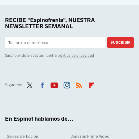
RECIBE "Espinofrenia", NUESTRA
NEWSLETTER SEMANAL
SUSCRIBIR
Suscribiéndote aceptas nuestra
política de privacidad
Síguenos
Twit
Face
Yout
Inst
RSS
Flip
ter
boo
ube
agra
boar
k
m
d
En Espinof hablamos de...
Series de ficción
Amazon Prime Video