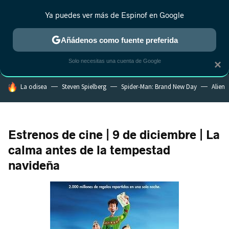
Ya puedes ver más de Espinof en Google
MENÚ
NUEVO
Añádenos como fuente preferida
CRÍTICA
ESTRENOS
REALITY
ANIME
RANKINGS CINE
RA
Solo necesitas una cuenta de Google
×
HOY SE HABLA DE
La odisea
Steven Spielberg
Spider-Man: Brand New Day
Alien
Estrenos de cine | 9 de diciembre | La
calma antes de la tempestad
navideña