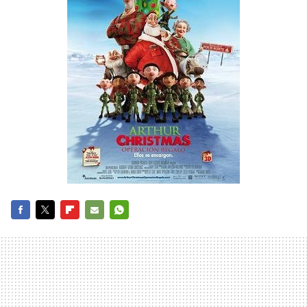
FACEBOOK
TWITTER
FLIPBOARD
E-
WHATSAPP
MAIL