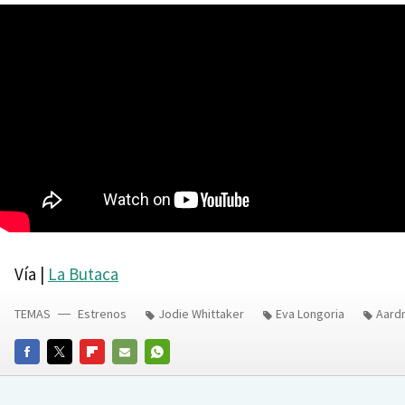
Vía |
La Butaca
TEMAS
Estrenos
Jodie Whittaker
Eva Longoria
Aard
FACEBOOK
TWITTER
FLIPBOARD
E-
WHATSAPP
MAIL