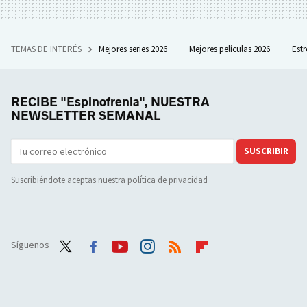
TEMAS DE INTERÉS
Mejores series 2026
Mejores películas 2026
Est
RECIBE "Espinofrenia", NUESTRA
NEWSLETTER SEMANAL
SUSCRIBIR
Suscribiéndote aceptas nuestra
política de privacidad
Síguenos
Twit
Face
Yout
Inst
RSS
Flip
ter
boo
ube
agra
boar