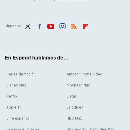
Síguenos
Twit
Face
Yout
Inst
RSS
Flip
ter
boo
ube
agra
boar
k
m
d
En Espinof hablamos de...
Series de ficción
Amazon Prime Video
Disney plus
Movistar Plus
Netflix
Listas
Apple TV
La odisea
Cine español
HBO Max
La casa del dragón
Spider-man: Brand New Day