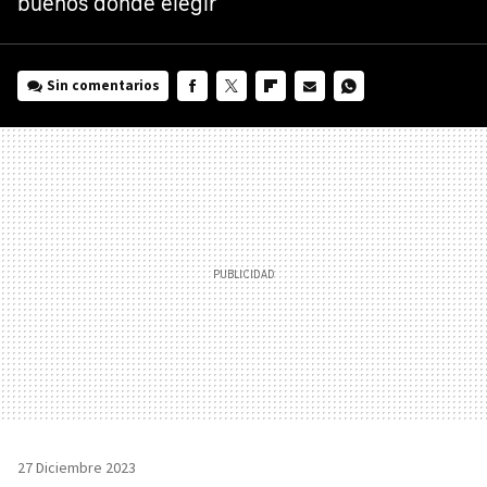
buenos donde elegir
Sin comentarios
FACEBOOK
TWITTER
FLIPBOARD
E-
WHATSAPP
MAIL
27 Diciembre 2023