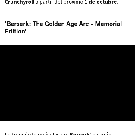
Crunchyroll
a partir del próximo
1 de octubre
.
'Berserk: The Golden Age Arc - Memorial
Edition'
La trilogía de películas de '
Berserk
' pasarán