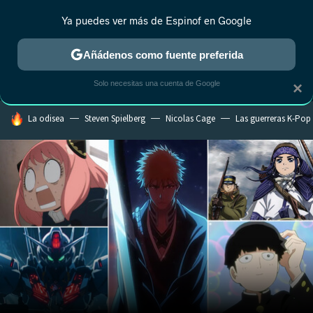
Ya puedes ver más de Espinof en Google
MENÚ
NUEVO
Añádenos como fuente preferida
CRÍTICA
ESTRENOS
REALITY
ANIME
RANKINGS CINE
RA
Solo necesitas una cuenta de Google
×
HOY SE HABLA DE
La odisea
Steven Spielberg
Nicolas Cage
Las guerreras K-Pop