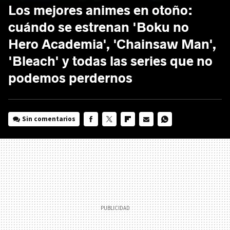
Los mejores animes en otoño:
cuándo se estrenan 'Boku no
Hero Academia', 'Chainsaw Man',
'Bleach' y todas las series que no
podemos perdernos
Sin comentarios
FACEBOOK
TWITTER
FLIPBOARD
E-
WHATSAPP
MAIL