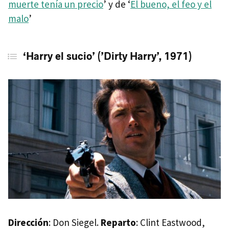
muerte tenía un precio
’ y de ‘
El bueno, el feo y el
malo
’
‘Harry el sucio’ (’Dirty Harry’, 1971)
Dirección
: Don Siegel.
Reparto
: Clint Eastwood,