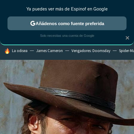
Ya puedes ver más de Espinof en Google
MENÚ
NUEVO
Añádenos como fuente preferida
CRÍTICA
ESTRENOS
REALITY
ANIME
RANKINGS CINE
RA
Solo necesitas una cuenta de Google
×
HOY SE HABLA DE
La odisea
James Cameron
Vengadores: Doomsday
Spider-M