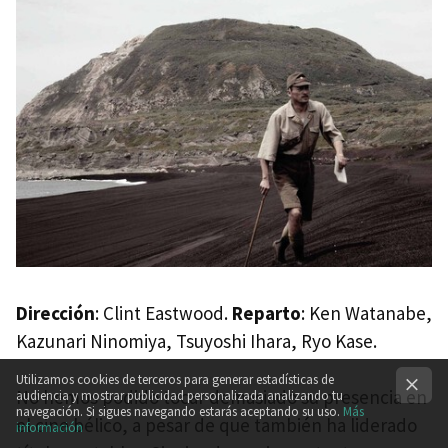
Dirección
: Clint Eastwood.
Reparto
: Ken Watanabe,
Kazunari Ninomiya, Tsuyoshi Ihara, Ryo Kase.
Utilizamos cookies de terceros para generar estadísticas de
No hemos podido tocar demasiado su presencia en
audiencia y mostrar publicidad personalizada analizando tu
navegación. Si sigues navegando estarás aceptando su uso.
Más
el cine bélico, a pesar de que también ha liderado
información