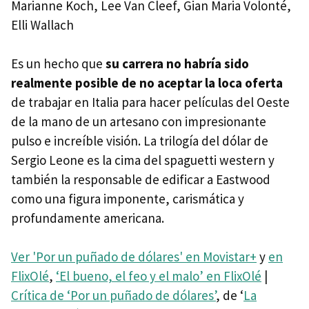
Marianne Koch, Lee Van Cleef, Gian Maria Volonté,
‘Mystic River’ (2003)
Elli Wallach
‘Million Dollar Baby’ (2004)
Es un hecho que
su carrera no habría sido
‘Cartas desde Iwo Jima’ (’Letters from Iwo Jima’, 2006)
realmente posible de no aceptar la loca oferta
de trabajar en Italia para hacer películas del Oeste
de la mano de un artesano con impresionante
pulso e increíble visión. La trilogía del dólar de
Sergio Leone es la cima del spaguetti western y
también la responsable de edificar a Eastwood
como una figura imponente, carismática y
profundamente americana.
Ver 'Por un puñado de dólares' en Movistar+
y
en
FlixOlé
,
‘El bueno, el feo y el malo’ en FlixOlé
|
Crítica de ‘Por un puñado de dólares’
, de ‘
La