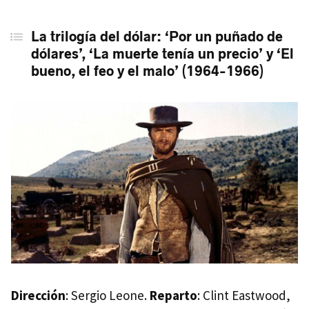
La trilogía del dólar: ‘Por un puñado de dólares’, ‘La muerte
tenía un precio’ y ‘El bueno, el feo y el malo’ (1964-1966)
La trilogía del dólar: ‘Por un puñado de
dólares’, ‘La muerte tenía un precio’ y ‘El
‘Harry el sucio’ (’Dirty Harry’, 1971)
bueno, el feo y el malo’ (1964-1966)
‘Un botín de 500.000 dólares’ (’Thunderbolt and Lightfoot’,
1974)
‘Fuga de Alcatraz’ (’Escape from Alcatraz’, 1979)
‘El aventurero de medianoche’ (’Honkytonk Man’, 1982)
‘Bird’ (1988)
‘Sin perdón’ (’Unforgiven’, 1992)
‘Un mundo perfecto’ (’A Perfect World’, 1993)
‘En la línea de fuego’ (’In the Line of Fire’, 1993)
‘Los puentes de Madison’ (’The Bridges of Madison
Dirección
: Sergio Leone.
Reparto
: Clint Eastwood,
County’, 1995)