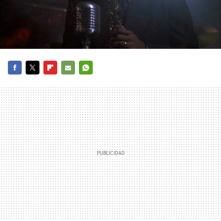
FACEBOOK
TWITTER
FLIPBOARD
E-
WHATSAPP
MAIL