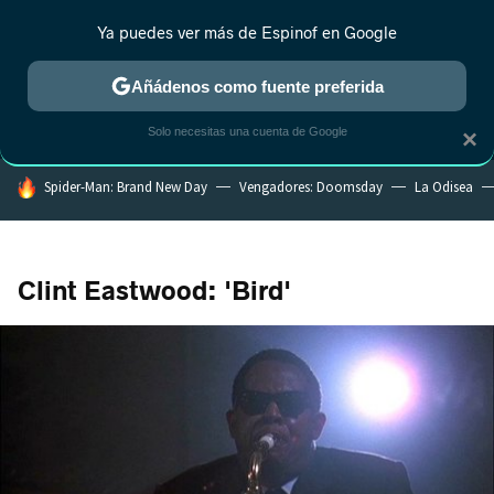
Ya puedes ver más de Espinof en Google
MENÚ
NUEVO
Añádenos como fuente preferida
CRÍTICA
ESTRENOS
REALITY
ANIME
RANKINGS CINE
RA
Solo necesitas una cuenta de Google
×
HOY SE HABLA DE
Spider-Man: Brand New Day
Vengadores: Doomsday
La Odisea
Clint Eastwood: 'Bird'