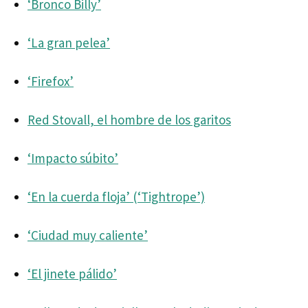
‘Bronco Billy’
‘La gran pelea’
‘Firefox’
Red Stovall, el hombre de los garitos
‘Impacto súbito’
‘En la cuerda floja’ (‘Tightrope’)
‘Ciudad muy caliente’
‘El jinete pálido’