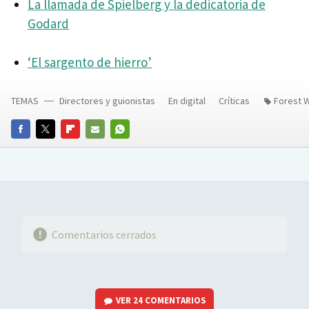
La llamada de Spielberg y la dedicatoria de
Godard
‘El sargento de hierro’
TEMAS
Directores y guionistas
En digital
Críticas
Forest 
FACEBOOK
TWITTER
FLIPBOARD
E-
WHATSAPP
MAIL
Comentarios cerrados
VER
24 COMENTARIOS