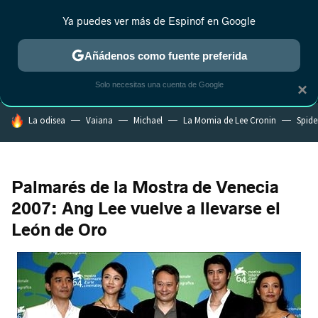
Ya puedes ver más de Espinof en Google
MENÚ
NUEVO
Añádenos como fuente preferida
CRÍTICA
ESTRENOS
REALITY
ANIME
RANKINGS CINE
RA
Solo necesitas una cuenta de Google
×
HOY SE HABLA DE
La odisea
Vaiana
Michael
La Momia de Lee Cronin
Spide
Palmarés de la Mostra de Venecia
2007: Ang Lee vuelve a llevarse el
León de Oro