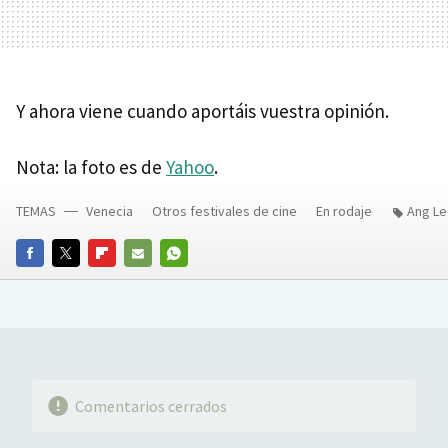
Y ahora viene cuando aportáis vuestra opinión.
Nota: la foto es de
Yahoo
.
TEMAS
Venecia
Otros festivales de cine
En rodaje
Ang L
FACEBOOK
TWITTER
FLIPBOARD
E-
WHATSAPP
MAIL
Comentarios cerrados