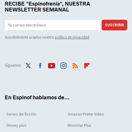
RECIBE "Espinofrenia", NUESTRA
NEWSLETTER SEMANAL
SUSCRIBIR
Suscribiéndote aceptas nuestra
política de privacidad
Síguenos
Twit
Face
Yout
Inst
RSS
Flip
ter
boo
ube
agra
boar
k
m
d
En Espinof hablamos de...
Series de ficción
Amazon Prime Video
Disney plus
Movistar Plus