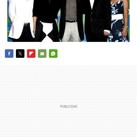
FACEBOOK
TWITTER
FLIPBOARD
E-
WHATSAPP
MAIL