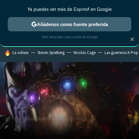
Ya puedes ver más de Espinof en Google
MENÚ
NUEVO
Añádenos como fuente preferida
CRÍTICA
ESTRENOS
REALITY
ANIME
RANKINGS CINE
RA
Solo necesitas una cuenta de Google
×
HOY SE HABLA DE
La odisea
Steven Spielberg
Nicolas Cage
Las guerreras K-Pop