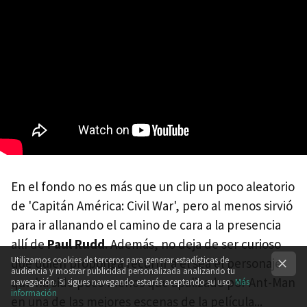
En el fondo no es más que un clip un poco aleatorio
de 'Capitán América: Civil War', pero al menos sirvió
para ir allanando el camino de cara a la presencia
allí de
Paul Rudd
. Además, no deja de ser curioso
Utilizamos cookies de terceros para generar estadísticas de
que quien proponga recurrir a él sea el personaje
audiencia y mostrar publicidad personalizada analizando tu
que ha sido poco menos que apalizado por Ant-Man
navegación. Si sigues navegando estarás aceptando su uso.
Más
información
en una de las mejores escenas de la película...