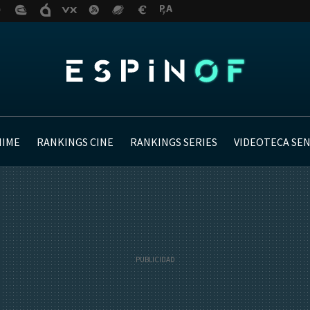
NIME
RANKINGS CINE
RANKINGS SERIES
VIDEOTECA SE