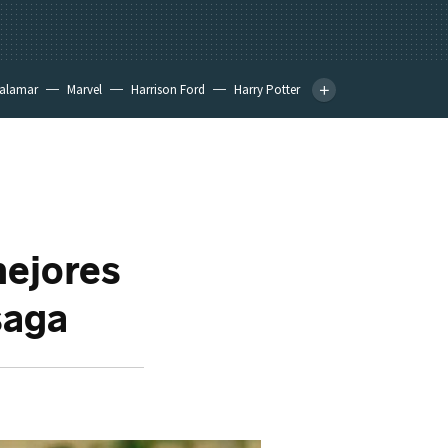
calamar
Marvel
Harrison Ford
Harry Potter
mejores
saga