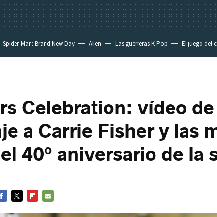
Spider-Man: Brand New Day
Alien
Las guerreras K-Pop
El juego del 
rs Celebration: vídeo de
e a Carrie Fisher y las 
el 40º aniversario de la 
ACEBOOK
TWITTER
FLIPBOARD
E-