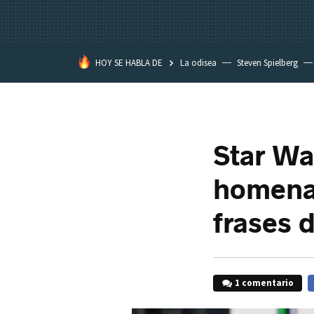
HOY SE HABLA DE
La odisea
Steven Spielberg
Kimetsu no Yaiba
Star Wa
homenaj
frases d
1 comentario
F