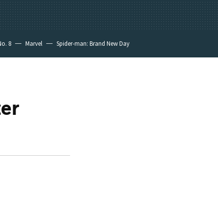
No. 8
Marvel
Spider-man: Brand New Day
er