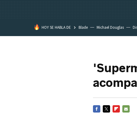
HOY SE HABLA DE
Blade
Michael Douglas
Di
'Superm
acompa
FACEBOOK
TWITTER
FLIPBOARD
E-
MAIL