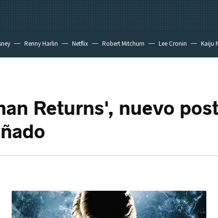
sney
Renny Harlin
Netflix
Robert Mitchum
Lee Cronin
Kaiju 
an Returns', nuevo post
ñado