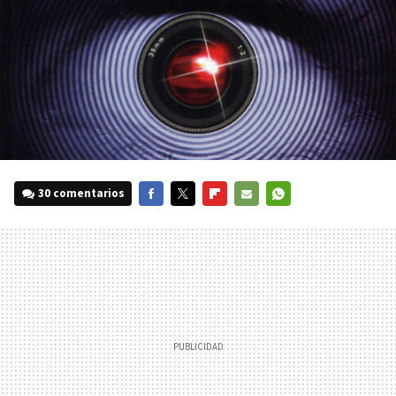
30 comentarios
FACEBOOK
TWITTER
FLIPBOARD
E-
WHATSAPP
MAIL