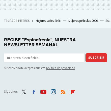
TEMAS DE INTERÉS
Mejores series 2026
Mejores películas 2026
Est
RECIBE "Espinofrenia", NUESTRA
NEWSLETTER SEMANAL
SUSCRIBIR
Suscribiéndote aceptas nuestra
política de privacidad
Síguenos
Twit
Face
Yout
Inst
RSS
Flip
ter
boo
ube
agra
boar