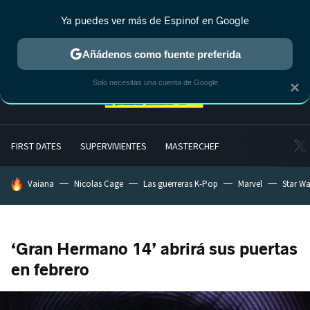
Ya puedes ver más de Espinof en Google
MENÚ
NUEVO
Añádenos como fuente preferida
Solo necesitas una cuenta de Google
×
FIRST DATES
SUPERVIVIENTES
MASTERCHEF
HOY SE HABLA DE
Vaiana
Nicolas Cage
Las guerreras K-Pop
Marvel
Star Wa
‘Gran Hermano 14’ abrirá sus puertas
en febrero