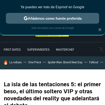
Ya puedes ver más de Espinof en Google
MENÚ
NUEVO
Añádenos como fuente preferida
Solo necesitas una cuenta de Google
×
FIRST DATES
SUPERVIVIENTES
MASTERCHEF
HOY SE HABLA DE
La odisea
One Piece
Spider-Man: Brand New Day
Fallout
La isla de las tentaciones 5: el primer
beso, el último soltero VIP y otras
novedades del reality que adelantará