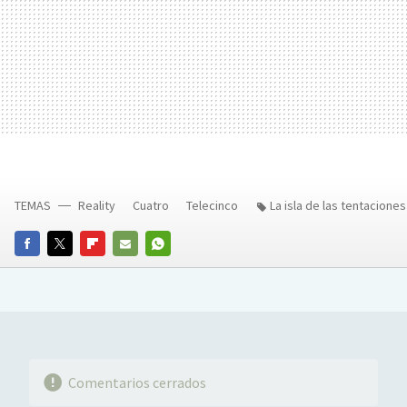
TEMAS
Reality
Cuatro
Telecinco
La isla de las tentaciones
FACEBOOK
TWITTER
FLIPBOARD
E-
WHATSAPP
MAIL
Comentarios cerrados