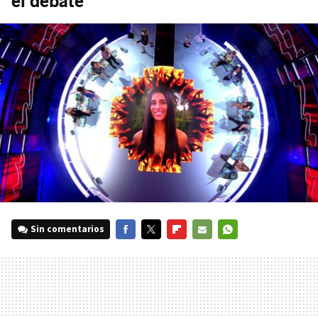
el debate
Sin comentarios
FACEBOOK
TWITTER
FLIPBOARD
E-
WHATSAPP
MAIL