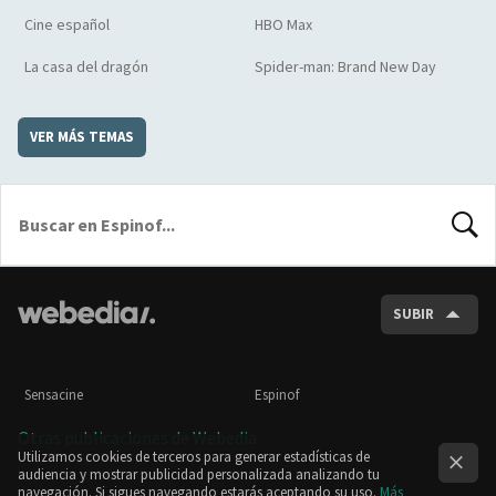
Cine español
HBO Max
La casa del dragón
Spider-man: Brand New Day
VER MÁS TEMAS
BUSCA
SUBIR
Sensacine
Espinof
Otras publicaciones de Webedia
Utilizamos cookies de terceros para generar estadísticas de
audiencia y mostrar publicidad personalizada analizando tu
navegación. Si sigues navegando estarás aceptando su uso.
Más