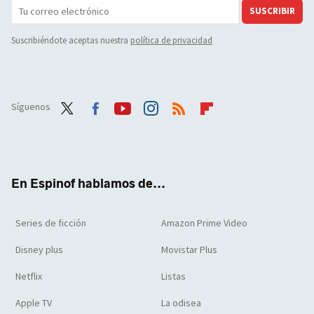
SUSCRIBIR
Suscribiéndote aceptas nuestra
política de privacidad
Síguenos
Twit
Face
Yout
Inst
RSS
Flip
ter
boo
ube
agra
boar
k
m
d
En Espinof hablamos de...
Series de ficción
Amazon Prime Video
Disney plus
Movistar Plus
Netflix
Listas
Apple TV
La odisea