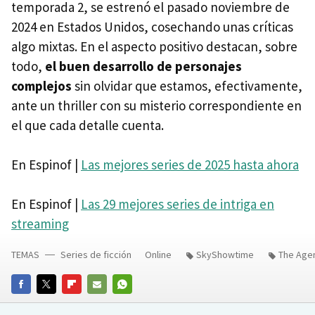
temporada 2, se estrenó el pasado noviembre de
2024 en Estados Unidos, cosechando unas críticas
algo mixtas. En el aspecto positivo destacan, sobre
todo,
el buen desarrollo de personajes
complejos
sin olvidar que estamos, efectivamente,
ante un thriller con su misterio correspondiente en
el que cada detalle cuenta.
En Espinof |
Las mejores series de 2025 hasta ahora
En Espinof |
Las 29 mejores series de intriga en
streaming
TEMAS
Series de ficción
Online
SkyShowtime
The Age
FACEBOOK
TWITTER
FLIPBOARD
E-
WHATSAPP