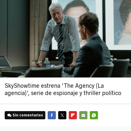
SkyShowtime estrena 'The Agency (La
agencia)', serie de espionaje y thriller político
Sin comentarios
FACEBOOK
TWITTER
FLIPBOARD
E-
WHATSAPP