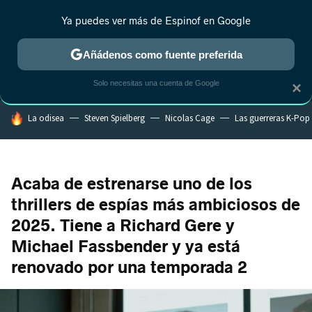
Ya puedes ver más de Espinof en Google
MENÚ
NUEVO
Añádenos como fuente preferida
CRÍTICA
ESTRENOS
REALITY
ANIME
RANKINGS CINE
RA
Solo necesitas una cuenta de Google
×
HOY SE HABLA DE
La odisea
Steven Spielberg
Nicolas Cage
Las guerreras K-Pop
Acaba de estrenarse uno de los
thrillers de espías más ambiciosos de
2025. Tiene a Richard Gere y
Michael Fassbender y ya está
renovado por una temporada 2