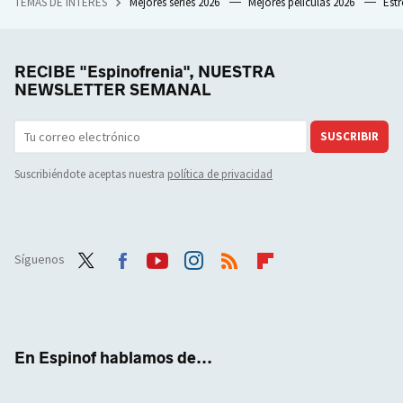
TEMAS DE INTERÉS
Mejores series 2026
Mejores películas 2026
Est
RECIBE "Espinofrenia", NUESTRA
NEWSLETTER SEMANAL
SUSCRIBIR
Suscribiéndote aceptas nuestra
política de privacidad
Síguenos
Twit
Face
Yout
Inst
RSS
Flip
ter
boo
ube
agra
boar
k
m
d
En Espinof hablamos de...