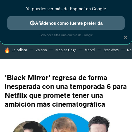
Ya puedes ver más de Espinof en Google
MENÚ
NUEVO
Añádenos como fuente preferida
CRÍTICA
ESTRENOS
REALITY
ANIME
RANKINGS CINE
RA
Solo necesitas una cuenta de Google
×
HOY SE HABLA DE
La odisea
Vaiana
Nicolas Cage
Marvel
Star Wars
Na
'Black Mirror' regresa de forma
inesperada con una temporada 6 para
Netflix que promete tener una
ambición más cinematográfica