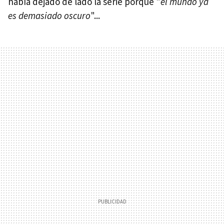
había dejado de lado la serie porque "
el mundo ya
es demasiado oscuro
"...