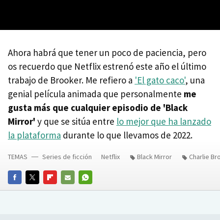
Ahora habrá que tener un poco de paciencia, pero
os recuerdo que Netflix estrenó este año el último
trabajo de Brooker. Me refiero a
'El gato caco'
, una
genial película animada que personalmente
me
gusta más que cualquier episodio de 'Black
Mirror'
y que se sitúa entre
lo mejor que ha lanzado
la plataforma
durante lo que llevamos de 2022.
TEMAS
Series de ficción
Netflix
Black Mirror
Charlie Br
FACEBOOK
TWITTER
FLIPBOARD
E-
WHATSAPP
MAIL