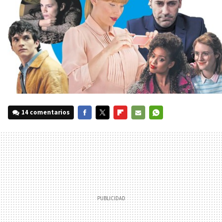
14 comentarios
FACEBOOK
TWITTER
FLIPBOARD
E-
WHATSAPP
MAIL