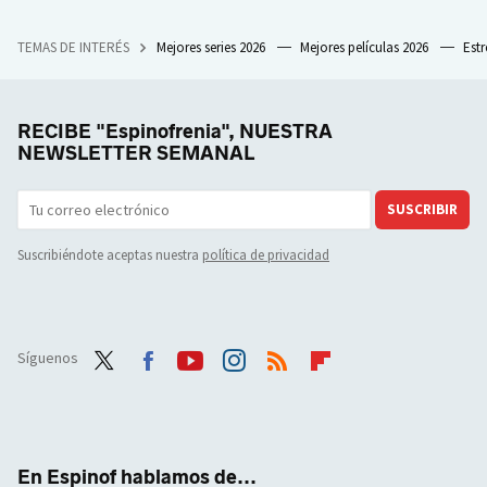
TEMAS DE INTERÉS
Mejores series 2026
Mejores películas 2026
Est
RECIBE "Espinofrenia", NUESTRA
NEWSLETTER SEMANAL
SUSCRIBIR
Suscribiéndote aceptas nuestra
política de privacidad
Síguenos
Twit
Face
Yout
Inst
RSS
Flip
ter
boo
ube
agra
boar
k
m
d
En Espinof hablamos de...